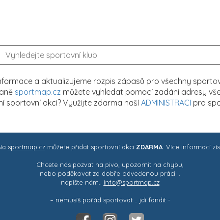
formace a aktualizujeme rozpis zápasů pro všechny sportovn
traně
sportmap.cz
můžete vyhledat pomocí zadání adresy všech
tní sportovní akci? Využijte zdarma naší
ADMINISTRACI
pro spo
 Na
sportmap.cz
můžete přidat sportovní akci
ZDARMA
. Více informací zí
Chcete nás pozvat na pivo, upozornit na chybu,
nebo poděkovat za dobře odvedenou práci ..
napište nám..
info@sportmap.cz
– nemusíš pořád sportovat .. jdi fandit -