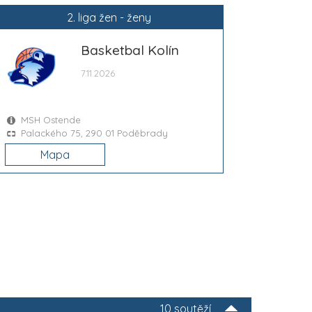
2. liga žen - ženy
Basketbal Kolín
7.11.2026
MSH Ostende
Palackého 75, 290 01 Poděbrady
Mapa
10 soutěží