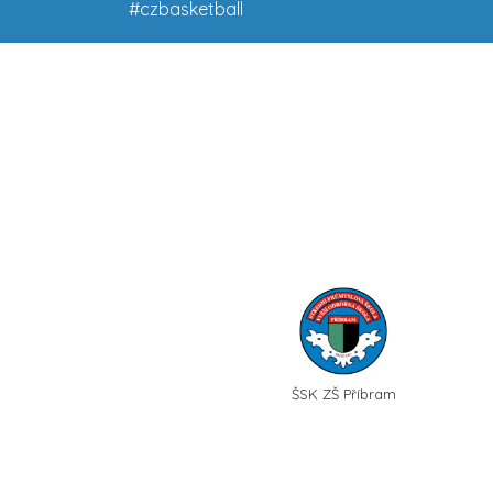
#czbasketball
ŠSK ZŠ Příbram