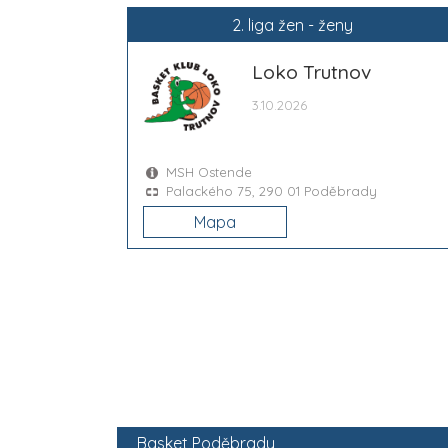
2. liga žen - ženy
Loko Trutnov
3.10.2026
MSH Ostende
Palackého 75, 290 01 Poděbrady
Mapa
Basket Poděbrady