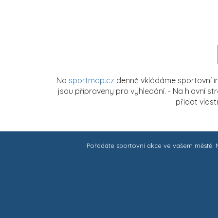
Na
sportmap.cz
denně vkládáme sportovní in
jsou připraveny pro vyhledání. - Na hlavní s
přidat vlas
Pořádáte sportovní akce ve vašem městě.