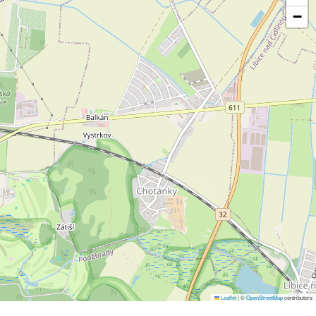
−
Leaflet
|
©
OpenStreetMap
contributors