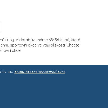
í kluby. V databázi máme 68456 klubů, které
ny sportovní akce ve vaší blízkosti. Chcete
rtovní akce.
skáte zde:
ADMINISTRACE SPORTOVNÍ AKCE