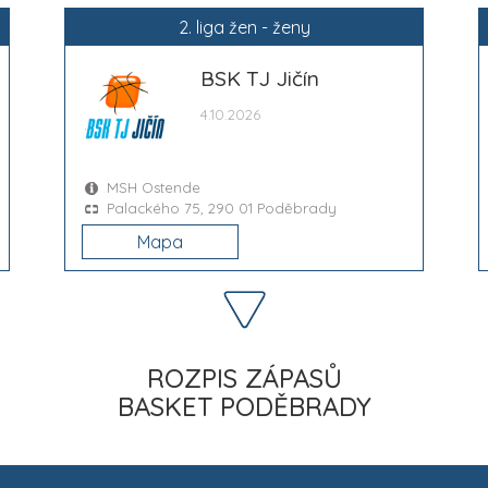
2. liga žen - ženy
BSK TJ Jičín
4.10.2026
MSH Ostende
Palackého 75, 290 01 Poděbrady
Mapa
ROZPIS ZÁPASŮ
BASKET PODĚBRADY