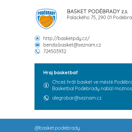
BASKET PODĚBRADY z.s.
Palackého 75, 290 01 Poděbr
http://basketpdy.cz/
benda.basket@seznam.cz
724503932
Hraj basketbal!
Chceš hrát basket ve městě Poděbra
Basketbal Poděbrady nabízí možnost
alegrobar@seznam.cz
@basket.podebrady