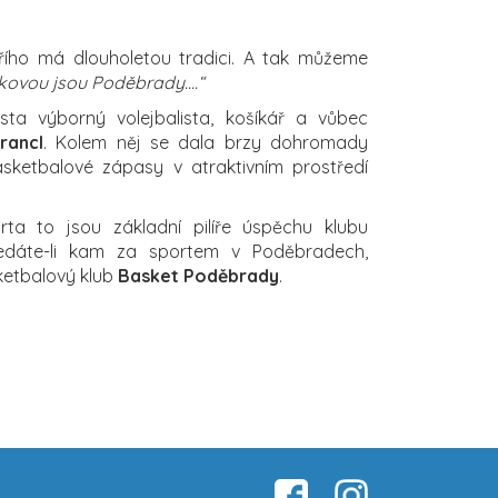
Jiřího má dlouholetou tradici. A tak můžeme
šíkovou jsou Poděbrady….“
ta výborný volejbalista, košíkář a vůbec
rancl
. Kolem něj se dala brzy dohromady
asketbalové zápasy v atraktivním prostředí
ta to jsou základní pilíře úspěchu klubu
ledáte-li kam za sportem v Poděbradech,
ketbalový klub
Basket Poděbrady
.