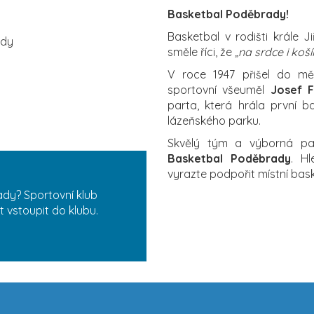
Basketbal Poděbrady!
Basketbal v rodišti krále 
ady
směle říci, že
„na srdce i ko
V roce 1947 přišel do měs
sportovní všeuměl
Josef F
parta, která hrála první b
lázeňského parku.
Skvělý tým a výborná par
Basketbal Poděbrady
. H
vyrazte podpořit místní bas
dy? Sportovní klub
 vstoupit do klubu.