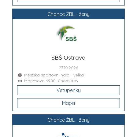
Chance ŽBL - ženy
SBŠ Ostrava
23.10.2026
Městská sportovní hala - velká
Mánesova 4980, Chomutov
Vstupenky
Mapa
Chance ŽBL - ženy