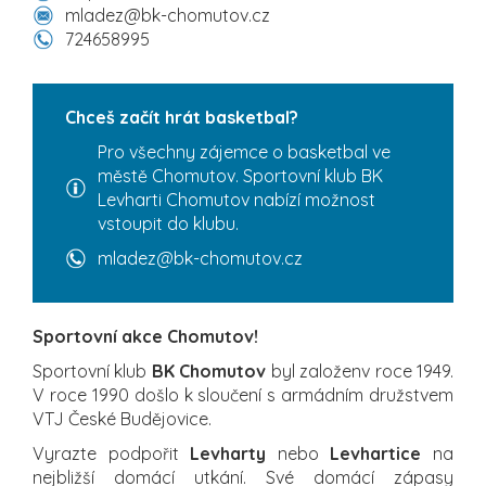
mladez@bk-chomutov.cz
724658995
Chceš začít hrát basketbal?
Pro všechny zájemce o basketbal ve
městě Chomutov. Sportovní klub BK
Levharti Chomutov nabízí možnost
vstoupit do klubu.
mladez@bk-chomutov.cz
Sportovní akce Chomutov!
Sportovní klub
BK Chomutov
byl založenv roce 1949.
V roce 1990 došlo k sloučení s armádním družstvem
VTJ České Budějovice.
Vyrazte podpořit
Levharty
nebo
Levhartice
na
nejbližší domácí utkání. Své domácí zápasy