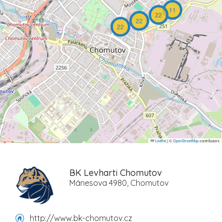
11
22
22
22
Leaflet
|
©
OpenStreetMap
contributors
BK Levharti Chomutov
Mánesova 4980, Chomutov
http://www.bk-chomutov.cz