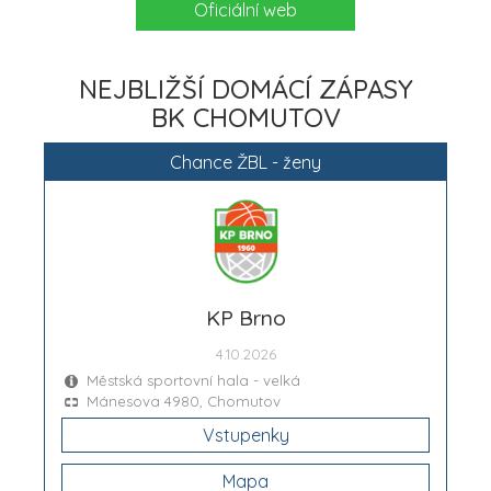
Oficiální web
NEJBLIŽŠÍ DOMÁCÍ ZÁPASY
BK CHOMUTOV
Chance ŽBL - ženy
KP Brno
4.10.2026
Městská sportovní hala - velká
Mánesova 4980, Chomutov
Vstupenky
Mapa