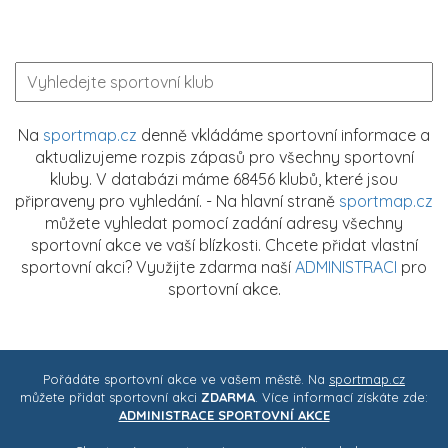
Na
sportmap.cz
denně vkládáme sportovní informace a
aktualizujeme rozpis zápasů pro všechny sportovní
kluby. V databázi máme 68456 klubů, které jsou
připraveny pro vyhledání. - Na hlavní straně
sportmap.cz
můžete vyhledat pomocí zadání adresy všechny
sportovní akce ve vaší blízkosti. Chcete přidat vlastní
sportovní akci? Využijte zdarma naší
ADMINISTRACI
pro
sportovní akce.
Pořádáte sportovní akce ve vašem městě. Na
sportmap.cz
můžete přidat sportovní akci
ZDARMA
. Více informací získáte zde:
ADMINISTRACE SPORTOVNÍ AKCE