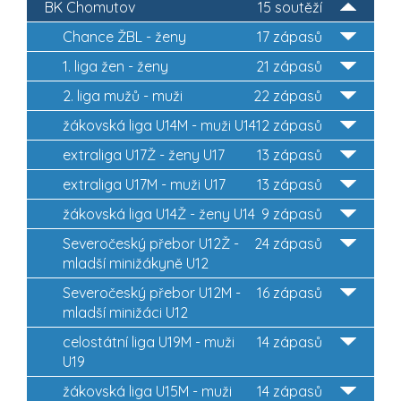
BK Chomutov
15 soutěží
Chance ŽBL - ženy
17 zápasů
1. liga žen - ženy
21 zápasů
2. liga mužů - muži
22 zápasů
žákovská liga U14M - muži U14
12 zápasů
extraliga U17Ž - ženy U17
13 zápasů
extraliga U17M - muži U17
13 zápasů
žákovská liga U14Ž - ženy U14
9 zápasů
Severočeský přebor U12Ž -
24 zápasů
mladší minižákyně U12
Severočeský přebor U12M -
16 zápasů
mladší minižáci U12
celostátní liga U19M - muži
14 zápasů
U19
žákovská liga U15M - muži
14 zápasů