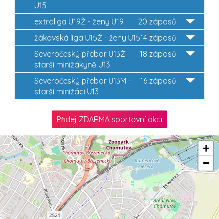
U15
extraliga U19Ž - ženy U19
20 zápasů
žákovská liga U15Ž - ženy U15
14 zápasů
Severočeský přebor U13Ž -
18 zápasů
starší minižákyně U13
Severočeský přebor U13M -
16 zápasů
starší minižáci U13
Přidej ZDARMA sportovní akci
+
−