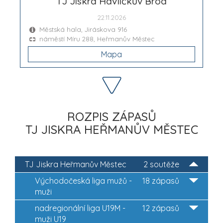
TJ Jiskra Havlíčkův Brod
22.11.2026
Městská hala, Jiráskova 916
náměstí Míru 288, Heřmanův Městec
Mapa
ROZPIS ZÁPASŮ
TJ JISKRA HEŘMANŮV MĚSTEC
TJ Jiskra Heřmanův Městec
2 soutěže
Východočeská liga mužů -
18 zápasů
muži
nadregionální liga U19M -
12 zápasů
muži U19