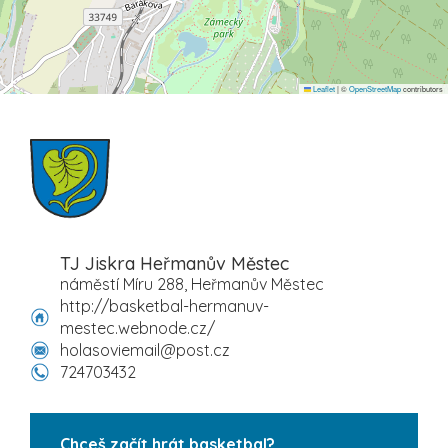
Leaflet
|
©
OpenStreetMap
contributors
TJ Jiskra Heřmanův Městec
náměstí Míru 288, Heřmanův Městec
http://basketbal-hermanuv-
mestec.webnode.cz/
holasoviemail@post.cz
724703432
Chceš začít hrát basketbal?