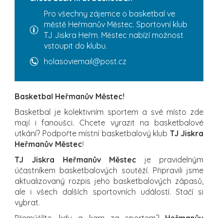
Pro všechny zájemce o basketbal ve
městě Heřmanův Městec. Sportovní klub
TJ Jiskra Heřm. Městec nabízí možnost
vstoupit do klubu.
holasoviemail@post.cz
Basketbal Heřmanův Městec!
Basketbal je kolektivním sportem a své místo zde
mají i fanoušci. Chcete vyrazit na basketbalové
utkání? Podpořte místní basketbalový klub
TJ Jiskra
Heřmanův Městec
!
TJ Jiskra Heřmanův Městec
je pravidelným
účastníkem basketbalových soutěží. Připravili jsme
aktualizovaný rozpis jeho basketbalových zápasů,
ale i všech dalších sportovních událostí. Stačí si
vybrat.
Přemýšlíte, kdy a kam za sportem?
Heřmanův