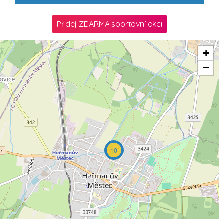
Přidej ZDARMA sportovní akci
+
−
10