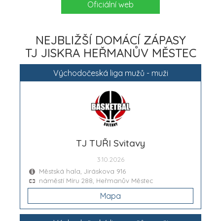
Oficiální web
NEJBLIŽŠÍ DOMÁCÍ ZÁPASY
TJ JISKRA HEŘMANŮV MĚSTEC
Východočeská liga mužů - muži
TJ TUŘI Svitavy
3.10.2026
Městská hala, Jiráskova 916
náměstí Míru 288, Heřmanův Městec
Mapa