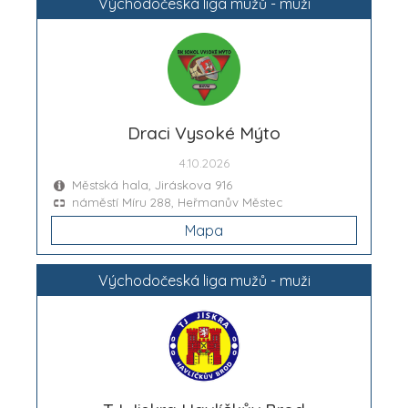
Východočeská liga mužů - muži
Draci Vysoké Mýto
4.10.2026
Městská hala, Jiráskova 916
náměstí Míru 288, Heřmanův Městec
Mapa
Východočeská liga mužů - muži