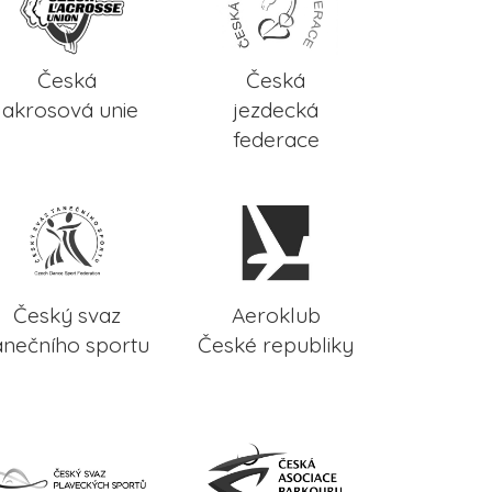
Česká
Česká
lakrosová unie
jezdecká
federace
Český svaz
Aeroklub
anečního sportu
České republiky