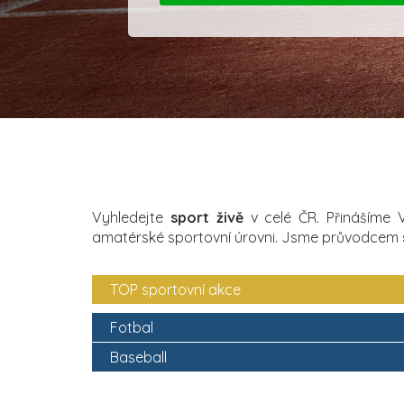
Vyhledejte
sport živě
v celé ČR. Přinášíme
amatérské sportovní úrovni. Jsme průvodcem
TOP sportovní akce
Fotbal
Baseball