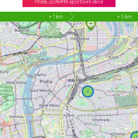
Přidej ZDARMA sportovní akce
2
+ 1 km
+ 5 km
2
3