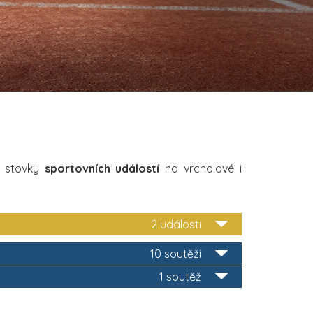
i stovky
sportovních událostí
na vrcholové i
2 události
10 soutěží
1 soutěž