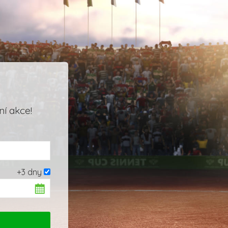
í akce!
+3 dny