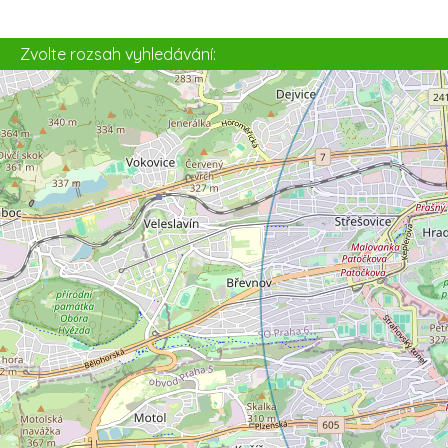
5
Zvolte rozsah vyhledávání: