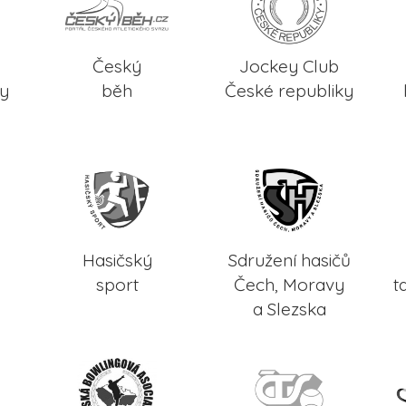
Český
Jockey Club
ky
běh
České republiky
Hasičský
Sdružení hasičů
sport
Čech, Moravy
t
a Slezska