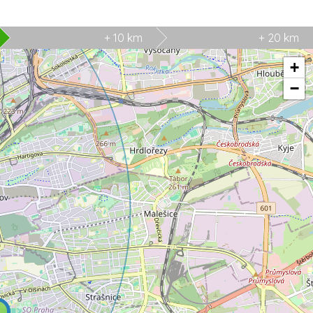
+ 10 km
+ 20 km
+
−