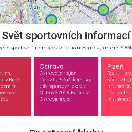
2
2
Svět sportovních informací
ejte sportovní informace z Vašeho města a vyrazte na SPOR
Ostrava
Plzeň
ortem.
Ostrava je region
Sport + piv
ce v Brně
rázovitý !!! Zážitkem jsou
Sport v Plzn
 denním
tak i sportovní akce v
místním pi
ortovní
Ostravě 2026. Fotbal v
spojen. Pr
jsou
Ostravě hraje ...
místními spo