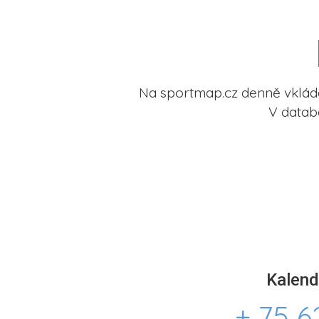
Na sportmap.cz denně vkládá
V datab
Kalend
+ 75 6