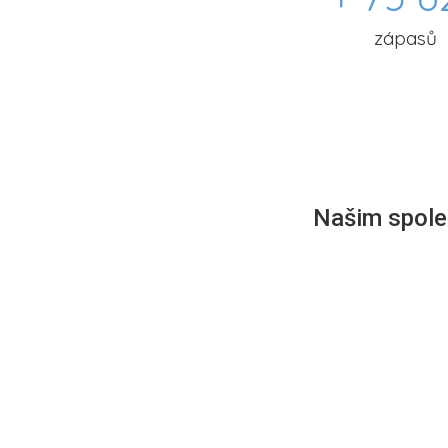
zápasů
Našim společ