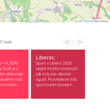
Leaflet
|
©
OpenStreetMap
contributors
T živě!
Liberec
Olomo
o = PLZEŇ!
Sport v Liberci 2026
Sport v O
i 2026 je s
skýtá mnoho možností
je součást
vem dokonale
jak svůj čas aktivně
stylu. Obj
ovedeme Vás
využít. Provedeme Vás
která žijí
rtovními ...
sportovním životem ...
sportem. M