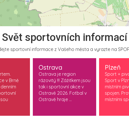
Svět sportovních informací
ejte sportovní informace z Vašeho města a vyrazte na SPOR
Ostrava
Plzeň
ortem.
Ostrava je region
Sport + piv
ce v Brně
rázovitý !!! Zážitkem jsou
Sport v Plzn
 denním
tak i sportovní akce v
místním pi
ortovní
Ostravě 2026. Fotbal v
spojen. Pr
jsou
Ostravě hraje ...
místními spo