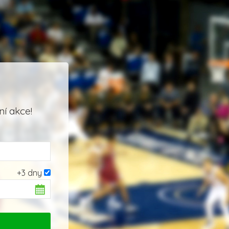
í akce!
+3 dny