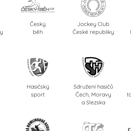
Český
Jockey Club
ky
běh
České republiky
Hasičský
Sdružení hasičů
sport
Čech, Moravy
t
a Slezska