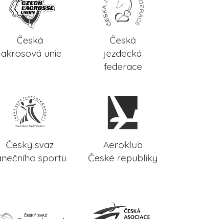
Česká
Česká
lakrosová unie
jezdecká
federace
Český svaz
Aeroklub
anečního sportu
České republiky