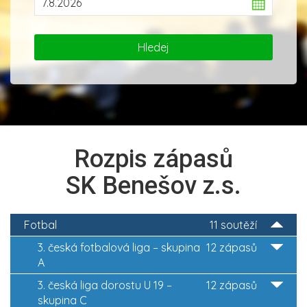
Rozpis zápasů
SK Benešov z.s.
Fotbal
11 soutěží
3. česká fotbalová liga – skupina
12 zápasů
A
3. česká liga dorostu U 19 –
12 zápasů
skupina C