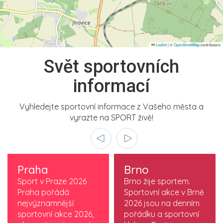
Leaflet
|
©
OpenStreetMap
contributors
Svět sportovních
informací
Vyhledejte sportovní informace z Vašeho města a
vyrazte na SPORT živě!
Praha
Brno
Sport v Praze 2026
Brno žije sportem.
Praha pořádá
Sportovní akce v Brně
nejvýznamnější
2026 jsou na denním
sportovní akce 2026,
pořádku a sportovní