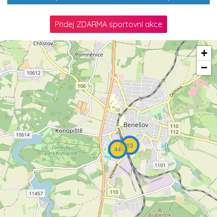
Přidej ZDARMA sportovní akce
+
−
13
44