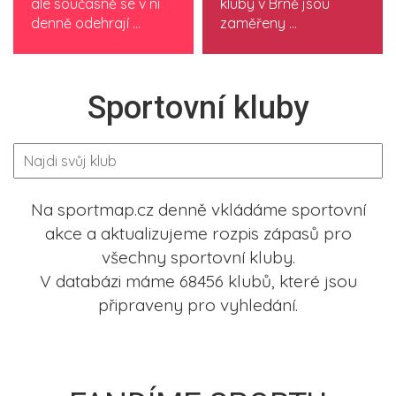
ale současně se v ní
kluby v Brně jsou
denně odehrají ...
zaměřeny ...
Sportovní kluby
Na sportmap.cz denně vkládáme sportovní
akce a aktualizujeme rozpis zápasů pro
všechny sportovní kluby.
V databázi máme 68456 klubů, které jsou
připraveny pro vyhledání.