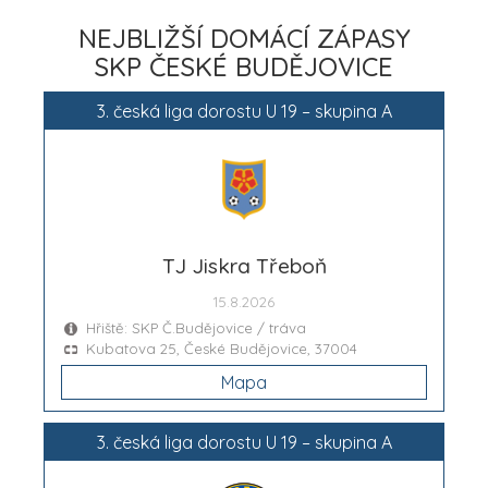
NEJBLIŽŠÍ DOMÁCÍ ZÁPASY
SKP ČESKÉ BUDĚJOVICE
3. česká liga dorostu U 19 – skupina A
TJ Jiskra Třeboň
15.8.2026
Hřiště: SKP Č.Budějovice / tráva
Kubatova 25, České Budějovice, 37004
Mapa
3. česká liga dorostu U 19 – skupina A