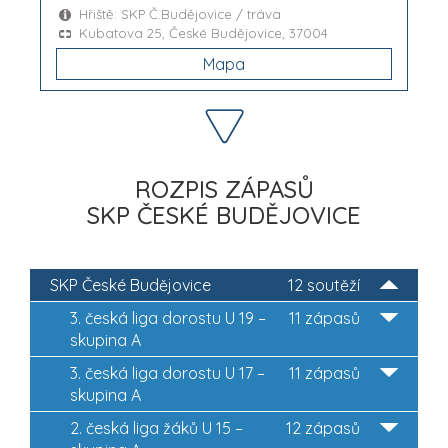
Hřiště: SKP Č.Budějovice / tráva
Kubatova 25, České Budějovice, 37004
Mapa
ROZPIS ZÁPASŮ
SKP ČESKÉ BUDĚJOVICE
SKP České Budějovice
12 soutěží
3. česká liga dorostu U 19 –
11 zápasů
skupina A
3. česká liga dorostu U 17 –
11 zápasů
skupina A
2. česká liga žáků U 15 –
12 zápasů