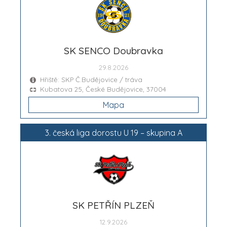
SK SENCO Doubravka
29.8.2026
Hřiště: SKP Č.Budějovice / tráva
Kubatova 25, České Budějovice, 37004
Mapa
3. česká liga dorostu U 19 – skupina A
SK PETŘÍN PLZEŇ
12.9.2026