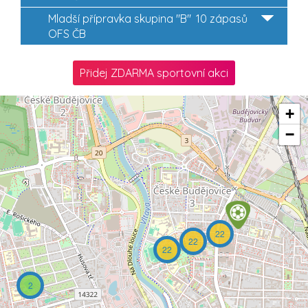
Mladší přípravka skupina "B"
10 zápasů
OFS ČB
Přidej ZDARMA sportovní akci
+
−
22
22
22
2