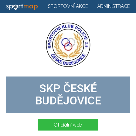
SPORTOVNÍ AKCE
ADMINISTRACE
SKP ČESKÉ
BUDĚJOVICE
Oficiální web