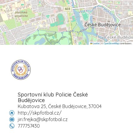
Leaflet
|
©
OpenStreetMap
contributors
Sportovní klub Policie České
Budějovice
Kubatova 25, České Budějovice, 37004
http://skpfotbal.cz/
jiri.frejka@skpfotbal.cz
777757430