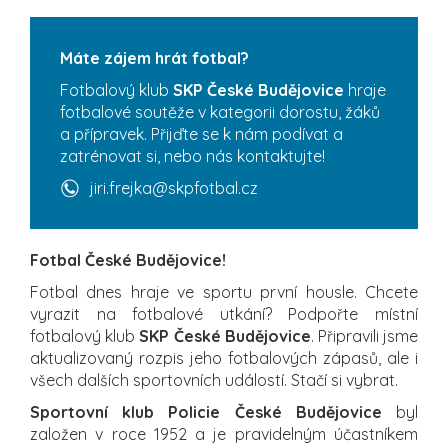
Máte zájem hrát fotbal?
Fotbalový klub
SKP České Budějovice
hraje
fotbalové soutěže v kategorii dorostu, žáků
a přípravek. Přijďte se k nám podívat a
zatrénovat si, nebo nás kontaktujte!
jiri.frejka@skpfotbal.cz
Fotbal České Budějovice!
Fotbal dnes hraje ve sportu první housle. Chcete
vyrazit na fotbalové utkání? Podpořte místní
fotbalový klub
SKP České Budějovice
. Připravili jsme
aktualizovaný rozpis jeho fotbalových zápasů, ale i
všech dalších sportovních událostí. Stačí si vybrat.
Sportovní klub Policie České Budějovice
byl
založen v roce 1952 a je pravidelným účastníkem