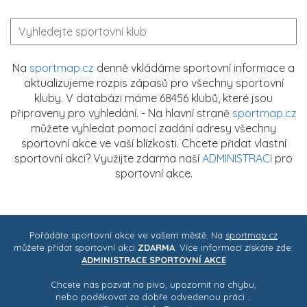
Na
sportmap.cz
denně vkládáme sportovní informace a
aktualizujeme rozpis zápasů pro všechny sportovní
kluby. V databázi máme 68456 klubů, které jsou
připraveny pro vyhledání. - Na hlavní straně
sportmap.cz
můžete vyhledat pomocí zadání adresy všechny
sportovní akce ve vaší blízkosti. Chcete přidat vlastní
sportovní akci? Využijte zdarma naší
ADMINISTRACI
pro
sportovní akce.
Pořádáte sportovní akce ve vašem městě. Na
sportmap.cz
můžete přidat sportovní akci
ZDARMA
. Více informací získáte zde:
ADMINISTRACE SPORTOVNÍ AKCE
Chcete nás pozvat na pivo, upozornit na chybu,
nebo poděkovat za dobře odvedenou práci ..