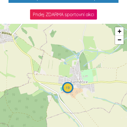
Přidej ZDARMA sportovní akci
+
−
19