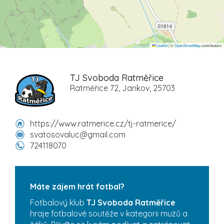
Leaflet
|
©
OpenStreetMap
contributors
TJ Svoboda Ratměřice
Ratměřice 72, Jankov, 25703
https://www.ratmerice.cz/tj-ratmerice/
svatosovaluc@gmail.com
724118070
Máte zájem hrát fotbal?
Fotbalový klub
TJ Svoboda Ratměřice
hraje fotbalové soutěže v kategorii mužů a