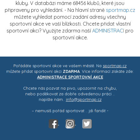
kluby. V databázi máme 68456 klubů, které jsou
připraveny pro vyhledání. - Na hlavní straně
sportmap.cz
můžete vyhledat pomocí zadání adresy všechny
sportovní akce ve vaší blízkosti. Chcete přidat vlastní
sportovní akci? Využijte zdarma naší
ADMINISTRACI
pro
sportovní akce.
Pořádáte sportovní akce ve vašem městě. Na
sportmap.cz
můžete přidat sportovní akci
ZDARMA
. Více informací získáte zde:
ADMINISTRACE SPORTOVNÍ AKCE
Chcete nás pozvat na pivo, upozornit na chybu,
nebo poděkovat za dobře odvedenou práci ..
napište nám..
info@sportmap.cz
– nemusíš pořád sportovat .. jdi fandit -