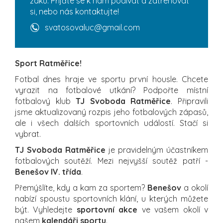
žáků. Přijďte se k nám podívat a zatrénovat
si, nebo nás kontaktujte!
svatosovaluc@gmail.com
Sport Ratměřice!
Fotbal dnes hraje ve sportu první housle. Chcete
vyrazit na fotbalové utkání? Podpořte místní
fotbalový klub
TJ Svoboda Ratměřice
. Připravili
jsme aktualizovaný rozpis jeho fotbalových zápasů,
ale i všech dalších sportovních událostí. Stačí si
vybrat.
TJ Svoboda Ratměřice
je pravidelným účastníkem
fotbalových soutěží. Mezi nejvyšší soutěž patří -
Benešov IV. třída
.
Přemýšlíte, kdy a kam za sportem?
Benešov
a okolí
nabízí spoustu sportovních klání, u kterých můžete
být. Vyhledejte
sportovní akce
ve vašem okolí v
našem
kalendáři sportu
.