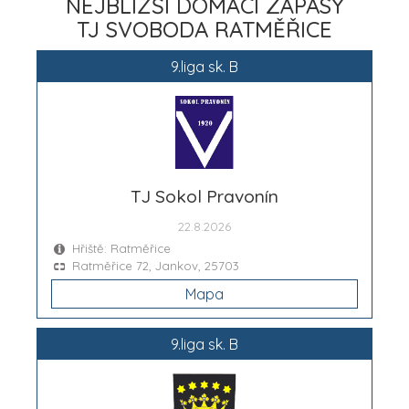
NEJBLIŽŠÍ DOMÁCÍ ZÁPASY
TJ SVOBODA RATMĚŘICE
9.liga sk. B
TJ Sokol Pravonín
22.8.2026
Hřiště: Ratměřice
Ratměřice 72, Jankov, 25703
Mapa
9.liga sk. B