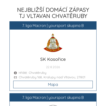
NEJBLIŽŠÍ DOMÁCÍ ZÁPASY
TJ VLTAVAN CHVATĚRUBY
7. liga Macron | yoursport skupina B
SK Kosořice
22.8.2026
Hřiště: Chvatěruby
Chvatěruby 168, Kralupy nad Vltavou, 27801
Mapa
7. liga Macron | yoursport skupina B