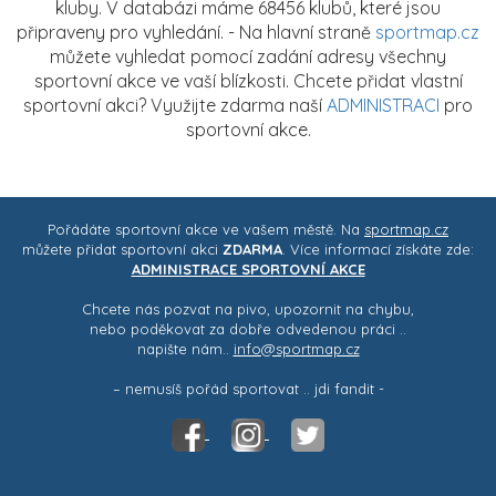
kluby. V databázi máme 68456 klubů, které jsou
připraveny pro vyhledání. - Na hlavní straně
sportmap.cz
můžete vyhledat pomocí zadání adresy všechny
sportovní akce ve vaší blízkosti. Chcete přidat vlastní
sportovní akci? Využijte zdarma naší
ADMINISTRACI
pro
sportovní akce.
Pořádáte sportovní akce ve vašem městě. Na
sportmap.cz
můžete přidat sportovní akci
ZDARMA
. Více informací získáte zde:
ADMINISTRACE SPORTOVNÍ AKCE
Chcete nás pozvat na pivo, upozornit na chybu,
nebo poděkovat za dobře odvedenou práci ..
napište nám..
info@sportmap.cz
– nemusíš pořád sportovat .. jdi fandit -