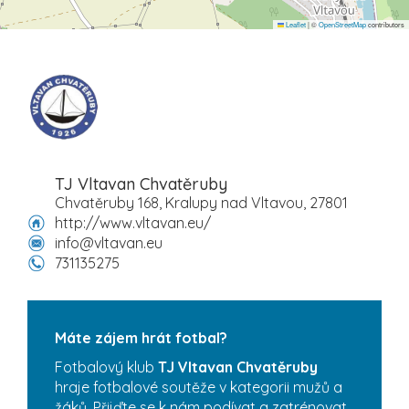
Leaflet
|
©
OpenStreetMap
contributors
TJ Vltavan Chvatěruby
Chvatěruby 168, Kralupy nad Vltavou, 27801
http://www.vltavan.eu/
info@vltavan.eu
731135275
Máte zájem hrát fotbal?
Fotbalový klub
TJ Vltavan Chvatěruby
hraje fotbalové soutěže v kategorii mužů a
žáků. Přijďte se k nám podívat a zatrénovat