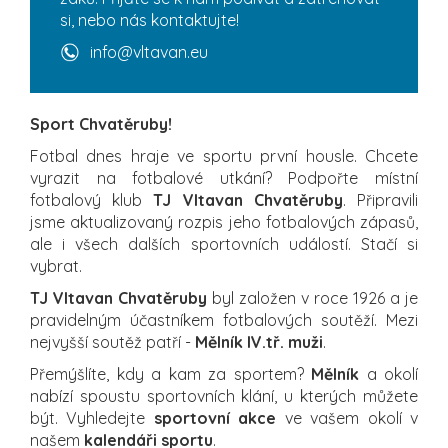
si, nebo nás kontaktujte!
info@vltavan.eu
Sport Chvatěruby!
Fotbal dnes hraje ve sportu první housle. Chcete
vyrazit na fotbalové utkání? Podpořte místní
fotbalový klub
TJ Vltavan Chvatěruby
. Připravili
jsme aktualizovaný rozpis jeho fotbalových zápasů,
ale i všech dalších sportovních událostí. Stačí si
vybrat.
TJ Vltavan Chvatěruby
byl založen v roce 1926 a je
pravidelným účastníkem fotbalových soutěží. Mezi
nejvyšší soutěž patří -
Mělník IV.tř. muži
.
Přemýšlíte, kdy a kam za sportem?
Mělník
a okolí
nabízí spoustu sportovních klání, u kterých můžete
být. Vyhledejte
sportovní akce
ve vašem okolí v
našem
kalendáři sportu
.