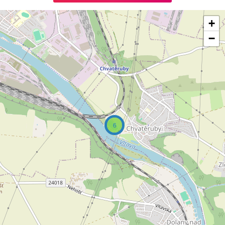
+
−
6