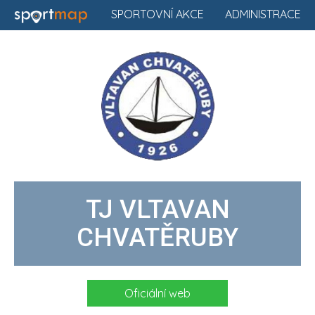
SPORTOVNÍ AKCE
ADMINISTRACE
TJ VLTAVAN
CHVATĚRUBY
Oficiální web