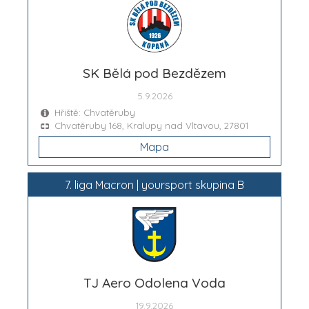
SK Bělá pod Bezdězem
5.9.2026
Hřiště: Chvatěruby
Chvatěruby 168, Kralupy nad Vltavou, 27801
Mapa
7. liga Macron | yoursport skupina B
TJ Aero Odolena Voda
19.9.2026