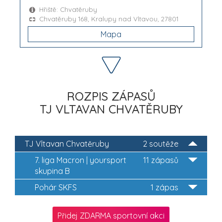
Hřiště: Chvatěruby
Chvatěruby 168, Kralupy nad Vltavou, 27801
Mapa
ROZPIS ZÁPASŮ
TJ VLTAVAN CHVATĚRUBY
TJ Vltavan Chvatěruby
2 soutěže
7. liga Macron | yoursport
11 zápasů
skupina B
Pohár SKFS
1 zápas
Přidej ZDARMA sportovní akci