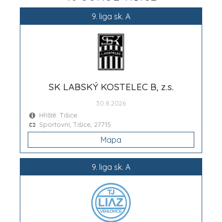
9. liga sk. A
SK LABSKÝ KOSTELEC B, z.s.
30.8.2026
Hřiště: Tišice
Sportovní, Tišice, 27715
Mapa
9. liga sk. A