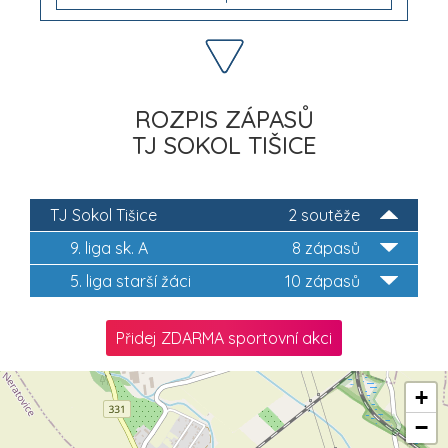
ROZPIS ZÁPASŮ
TJ SOKOL TIŠICE
TJ Sokol Tišice
2 soutěže
9. liga sk. A
8 zápasů
5. liga starší žáci
10 zápasů
Přidej ZDARMA sportovní akci
+
−