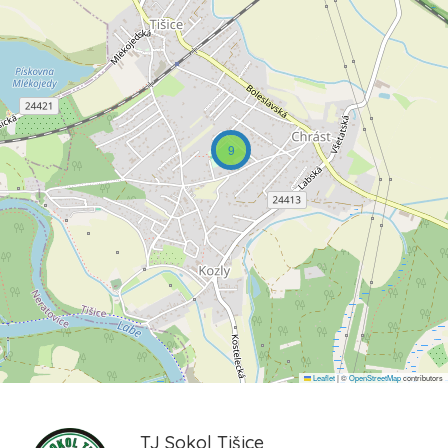
9
Leaflet
|
©
OpenStreetMap
contributors
TJ Sokol Tišice