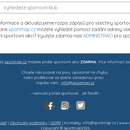
formace a aktualizujeme rozpis zápasů pro všechny sportovn
traně
sportmap.cz
můžete vyhledat pomocí zadání adresy všech
tní sportovní akci? Využijte zdarma naší
ADMINISTRACI
pro spo
 Na
sportmap.cz
můžete přidat sportovní akci
ZDARMA
. Více informací zí
Chcete nás pozvat na pivo, upozornit na chybu,
nebo poděkovat za dobře odvedenou práci ..
napište nám..
info@sportmap.cz
– nemusíš pořád sportovat .. jdi fandit -
ndář
|
Obchodní podmínky
|
GDPR
| Kontakty: info@sportmap.cz | www.
Copyright © sportmap2026