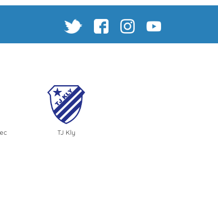
žec
TJ Kly