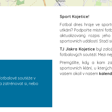
Sport Kojetice!
Fotbal dnes hraje ve sport
utkání? Podpořte místní fot
aktualizovaný rozpis jeho
sportovních událostí. Stačí s
TJ Jiskra Kojetice
byl zalo
fotbalových soutěží. Mezi ne
Přemýšlíte, kdy a kam 
sportovních klání, u který
vašem okolí v našem
kalend
fotbalové soutěže v
a zatrénovat si, nebo