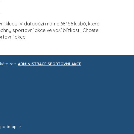
í kluby. V databázi máme 68456 klubů, které
ny sportovní akce ve vaší blízkosti. Chcete
rtovní akce.
skáte zde:
ADMINISTRACE SPORTOVNÍ AKCE
sportmap.cz