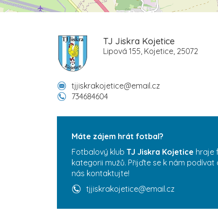
TJ Jiskra Kojetice
Lipová 155, Kojetice, 25072
tjjiskrakojetice@email.cz
734684604
Máte zájem hrát fotbal?
Fotbalový klub
TJ Jiskra Kojetice
hraje 
kategorii mužů. Přijďte se k nám podívat 
nás kontaktujte!
tjjiskrakojetice@email.cz