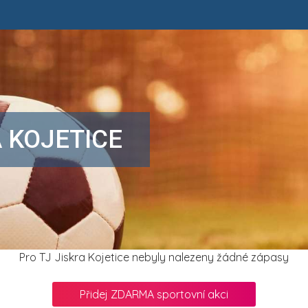
A KOJETICE
Pro TJ Jiskra Kojetice nebyly nalezeny žádné zápasy
Přidej ZDARMA sportovní akci