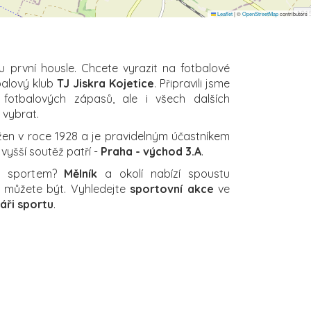
Leaflet
|
©
OpenStreetMap
contributors
u první housle. Chcete vyrazit na fotbalové
balový klub
TJ Jiskra Kojetice
. Připravili jsme
 fotbalových zápasů, ale i všech dalších
i vybrat.
žen v roce 1928 a je pravidelným účastníkem
jvyšší soutěž patří -
Praha - východ 3.A
.
za sportem?
Mělník
a okolí nabízí spoustu
ch můžete být. Vyhledejte
sportovní akce
ve
áři sportu
.