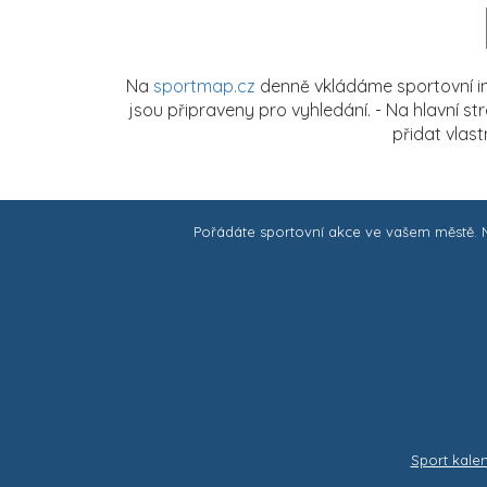
Na
sportmap.cz
denně vkládáme sportovní in
jsou připraveny pro vyhledání. - Na hlavní s
přidat vlas
Pořádáte sportovní akce ve vašem městě.
Sport kale