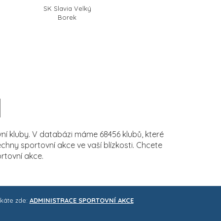
SK Slavia Velký
Borek
í kluby. V databázi máme 68456 klubů, které
ny sportovní akce ve vaší blízkosti. Chcete
rtovní akce.
skáte zde:
ADMINISTRACE SPORTOVNÍ AKCE