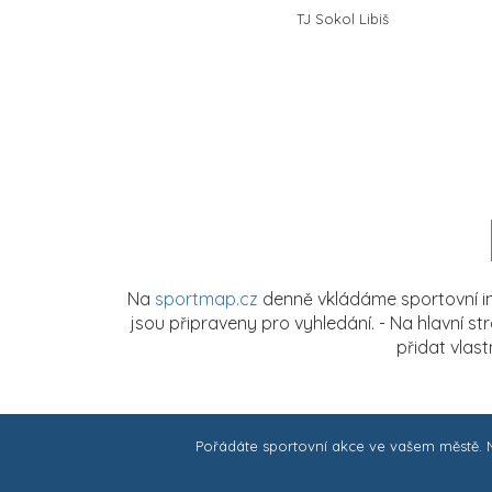
TJ Sokol Libiš
Na
sportmap.cz
denně vkládáme sportovní in
jsou připraveny pro vyhledání. - Na hlavní s
přidat vlas
Pořádáte sportovní akce ve vašem městě.