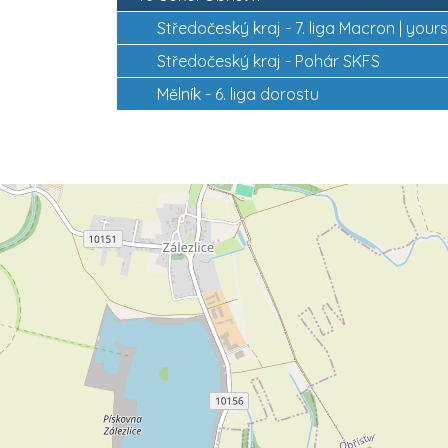
Středočeský kraj -
7. liga Macron | your
Středočeský kraj -
Pohár SKFS
Mělník -
6. liga dorostu