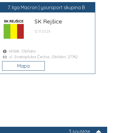
7. liga Macron | yoursport skupina B
SK Rejšice
12.9.2026
Hřiště: Obříství
ul. Svatopluka Čecha, Obříství, 27742
Mapa
3 soutěže