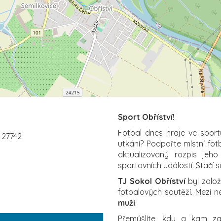
Sport Obříství!
Fotbal dnes hraje ve sport
, 27742
utkání? Podpořte místní fot
aktualizovaný rozpis jeho
sportovních událostí. Stačí s
TJ Sokol Obříství
byl založ
fotbalových soutěží. Mezi n
muži
.
Přemýšlíte, kdy a kam 