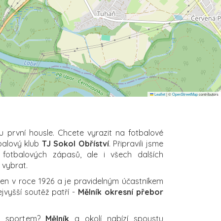
Leaflet
|
©
OpenStreetMap
contributors
u první housle. Chcete vyrazit na fotbalové
balový klub
TJ Sokol Obříství
. Připravili jsme
 fotbalových zápasů, ale i všech dalších
i vybrat.
en v roce 1926 a je pravidelným účastníkem
ejvyšší soutěž patří -
Mělník okresní přebor
za sportem?
Mělník
a okolí nabízí spoustu