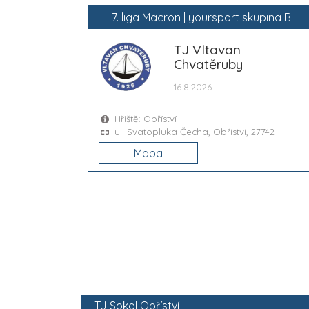
7. liga Macron | yoursport skupina B
TJ Vltavan
Chvatěruby
16.8.2026
Hřiště: Obříství
ul. Svatopluka Čecha, Obříství, 27742
Mapa
TJ Sokol Obříství