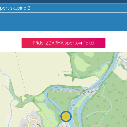
sport skupina B
Přidej ZDARMA sportovní akci
11