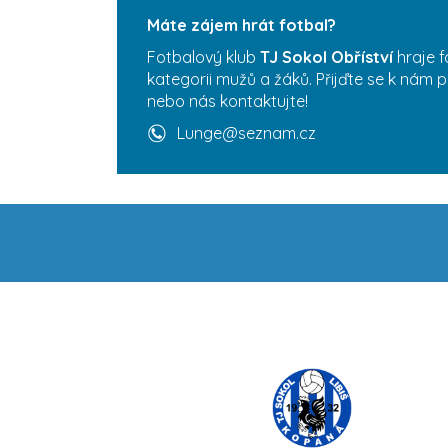
Máte zájem hrát fotbal?
Fotbalový klub
TJ Sokol Obříství
hraje f
kategorii mužů a žáků. Přijďte se k nám p
nebo nás kontaktujte!
Lunge@seznam.cz