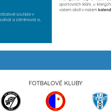
sportovních klání, u který
vašem okolí v našem
kalend
otbalové soutěže v
odívat a zatrénovat si,
FOTBALOVÉ KLUBY