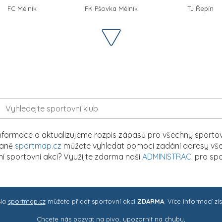
FC Mělník
FK Pšovka Mělník
TJ Řepín
formace a aktualizujeme rozpis zápasů pro všechny sportovn
traně
sportmap.cz
můžete vyhledat pomocí zadání adresy všech
tní sportovní akci? Využijte zdarma naší
ADMINISTRACI
pro spo
 Na
sportmap.cz
můžete přidat sportovní akci
ZDARMA
. Více informací zí
Chcete nás pozvat na pivo, upozornit na chybu,