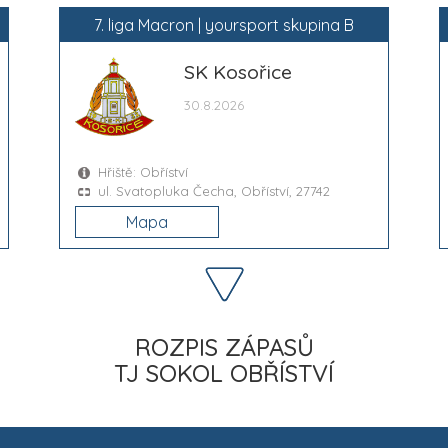
7. liga Macron | yoursport skupina B
SK Kosořice
30.8.2026
Hřiště: Obříství
ul. Svatopluka Čecha, Obříství, 27742
Mapa
ROZPIS ZÁPASŮ
TJ SOKOL OBŘÍSTVÍ