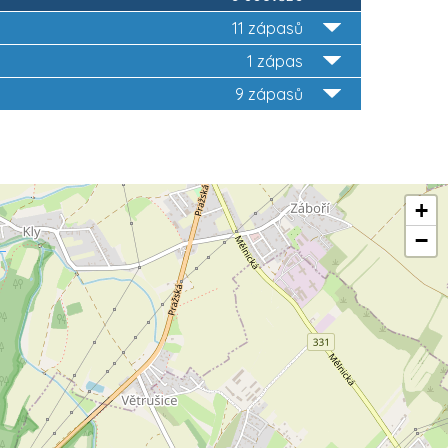
11 zápasů
1 zápas
9 zápasů
+
−