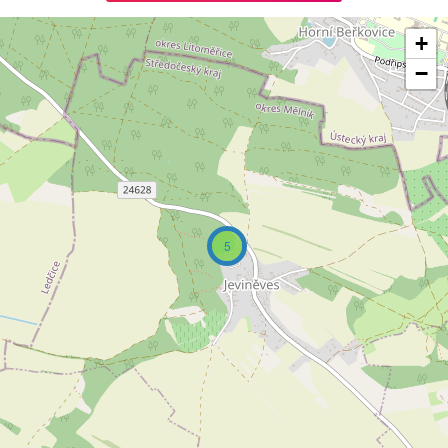
+
−
5