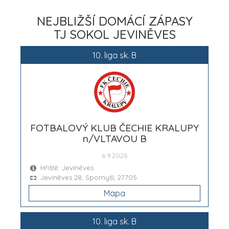
NEJBLIŽŠÍ DOMÁCÍ ZÁPASY
TJ SOKOL JEVINĚVES
10. liga sk. B
FOTBALOVÝ KLUB ČECHIE KRALUPY
n/VLTAVOU B
6.9.2026
Hřiště: Jevíněves
Jeviněves 28, Spomyšl, 27705
Mapa
10. liga sk. B