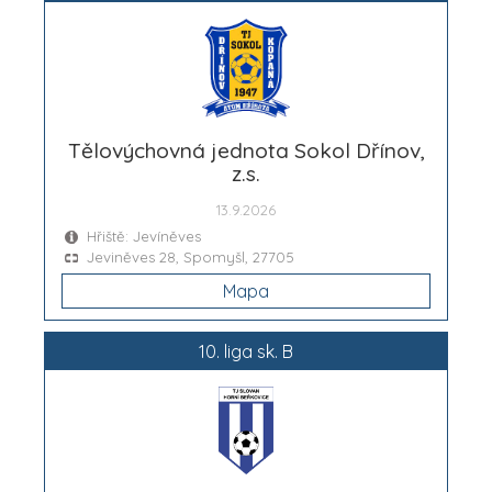
Tělovýchovná jednota Sokol Dřínov,
z.s.
13.9.2026
Hřiště: Jevíněves
Jeviněves 28, Spomyšl, 27705
Mapa
10. liga sk. B