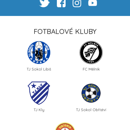
FOTBALOVÉ KLUBY
TJ Sokol Libiš
FC Mělník
TJ Kly
TJ Sokol Obříství