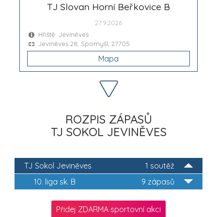
TJ Slovan Horní Beřkovice B
27.9.2026
Hřiště: Jevíněves
Jeviněves 28, Spomyšl, 27705
Mapa
ROZPIS ZÁPASŮ
TJ SOKOL JEVINĚVES
TJ Sokol Jeviněves
1 soutěž
10. liga sk. B
9 zápasů
Přidej ZDARMA sportovní akci