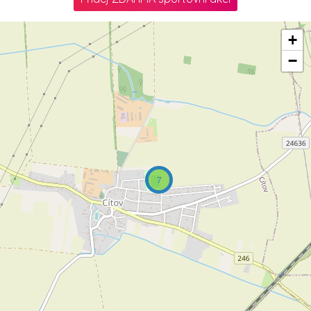
+
−
7