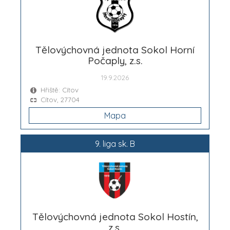
Tělovýchovná jednota Sokol Horní
Počaply, z.s.
19.9.2026
Hřiště: Cítov
Cítov, 27704
Mapa
9. liga sk. B
Tělovýchovná jednota Sokol Hostín,
z.s.