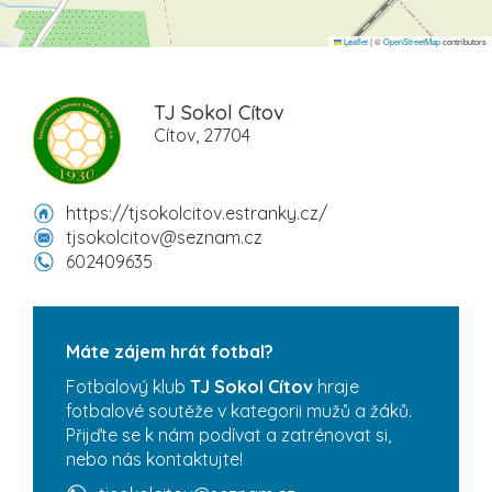
Leaflet
|
©
OpenStreetMap
contributors
TJ Sokol Cítov
Cítov, 27704
https://tjsokolcitov.estranky.cz/
tjsokolcitov@seznam.cz
602409635
Máte zájem hrát fotbal?
Fotbalový klub
TJ Sokol Cítov
hraje
fotbalové soutěže v kategorii mužů a žáků.
Přijďte se k nám podívat a zatrénovat si,
nebo nás kontaktujte!