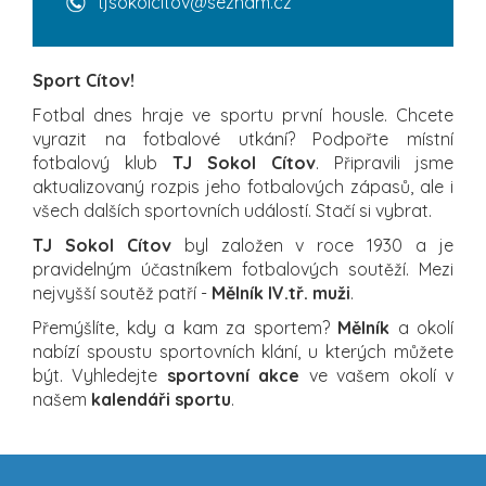
tjsokolcitov@seznam.cz
Sport Cítov!
Fotbal dnes hraje ve sportu první housle. Chcete
vyrazit na fotbalové utkání? Podpořte místní
fotbalový klub
TJ Sokol Cítov
. Připravili jsme
aktualizovaný rozpis jeho fotbalových zápasů, ale i
všech dalších sportovních událostí. Stačí si vybrat.
TJ Sokol Cítov
byl založen v roce 1930 a je
pravidelným účastníkem fotbalových soutěží. Mezi
nejvyšší soutěž patří -
Mělník IV.tř. muži
.
Přemýšlíte, kdy a kam za sportem?
Mělník
a okolí
nabízí spoustu sportovních klání, u kterých můžete
být. Vyhledejte
sportovní akce
ve vašem okolí v
našem
kalendáři sportu
.