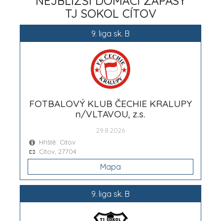
NEJBLIŽŠÍ DOMÁCÍ ZÁPASY
TJ SOKOL CÍTOV
9. liga sk. B
FOTBALOVÝ KLUB ČECHIE KRALUPY
n/VLTAVOU, z.s.
29.8.2026
Hřiště: Cítov
Cítov, 27704
Mapa
9. liga sk. B