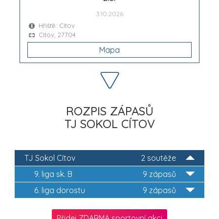
3.10.2026
Hřiště: Cítov
Cítov, 27704
Mapa
ROZPIS ZÁPASŮ
TJ SOKOL CÍTOV
TJ Sokol Cítov
2 soutěže
9. liga sk. B
9 zápasů
6. liga dorostu
9 zápasů
Přidej ZDARMA sportovní akci