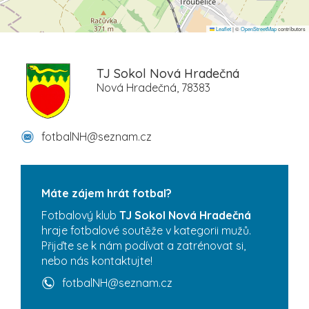
Leaflet
|
©
OpenStreetMap
contributors
TJ Sokol Nová Hradečná
Nová Hradečná, 78383
fotbalNH@seznam.cz
Máte zájem hrát fotbal?
Fotbalový klub
TJ Sokol Nová Hradečná
hraje fotbalové soutěže v kategorii mužů.
Přijďte se k nám podívat a zatrénovat si,
nebo nás kontaktujte!
fotbalNH@seznam.cz