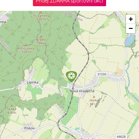
Přidej ZDARMA sportovní akci
+
−