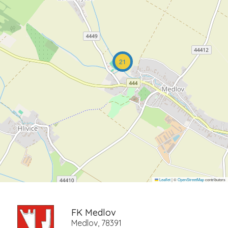
21
Leaflet
|
©
OpenStreetMap
contributors
FK Medlov
Medlov, 78391