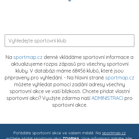
Na
sportmap.cz
denně vkládáme sportovní informace a
aktualizujeme rozpis zápasů pro všechny sportovní
kluby. V databázi máme 68456 klubů, které jsou
připraveny pro vyhledání. - Na hlavní straně
sportmap.cz
můžete vyhledat pomocí zadání adresy všechny
sportovní akce ve vaší blízkosti. Chcete přidat vlastní
sportovní akci? Využijte zdarma naší
ADMINISTRACI
pro
sportovní akce.
Pořádáte sportovní akce ve vašem městě. Na
sportmap.cz
můžete přidat sportovní akci
ZDARMA
. Více informací získáte zde: