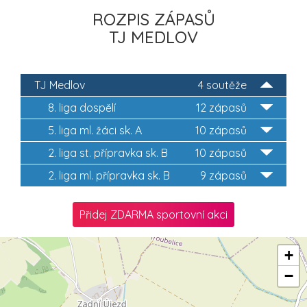
ROZPIS ZÁPASŮ
TJ MEDLOV
TJ Medlov
4 soutěže
8. liga dospělí
12 zápasů
5. liga ml. žáci sk. A
10 zápasů
2. liga st. přípravka sk. B
10 zápasů
2. liga ml. přípravka sk. B
9 zápasů
Přidej ZDARMA sportovní akci
+
−