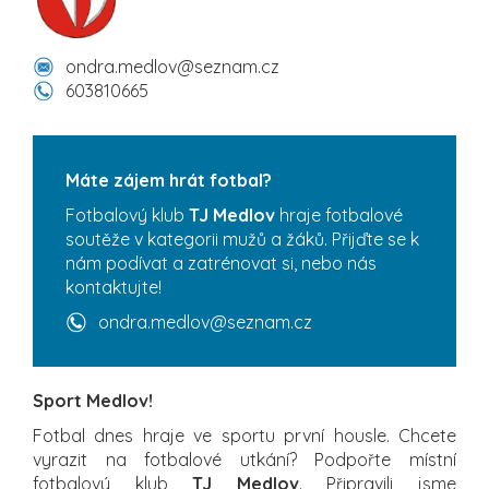
ondra.medlov@seznam.cz
603810665
Máte zájem hrát fotbal?
Fotbalový klub
TJ Medlov
hraje fotbalové
soutěže v kategorii mužů a žáků. Přijďte se k
nám podívat a zatrénovat si, nebo nás
kontaktujte!
ondra.medlov@seznam.cz
Sport Medlov!
Fotbal dnes hraje ve sportu první housle. Chcete
vyrazit na fotbalové utkání? Podpořte místní
fotbalový klub
TJ Medlov
. Připravili jsme