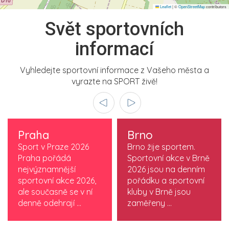
Leaflet
|
©
OpenStreetMap
contributors
Svět sportovních
informací
Vyhledejte sportovní informace z Vašeho města a
vyrazte na SPORT živě!
Praha
Brno
Sport v Praze 2026
Brno žije sportem.
Praha pořádá
Sportovní akce v Brně
nejvýznamnější
2026 jsou na denním
sportovní akce 2026,
pořádku a sportovní
ale současně se v ní
kluby v Brně jsou
denně odehrají ...
zaměřeny ...