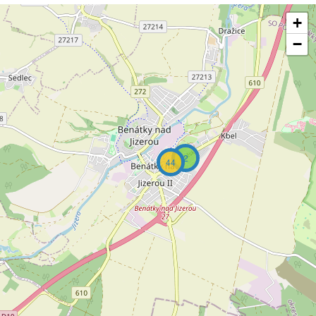
+
−
2
44