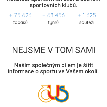
sportovních klubů.
+ 75 626
+ 68 456
+ 1 625
zápasů
týmů
soutěží
NEJSME V TOM SAMI
Našim společným cílem je šířit
informace o sportu ve Vašem okolí.