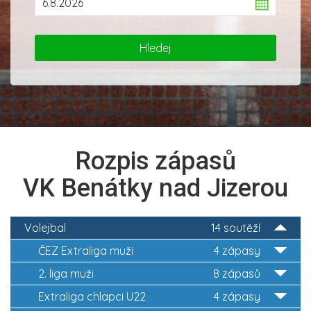
Rozpis zápasů
VK Benátky nad Jizerou
Volejbal
14 soutěží
ČEZ Extraliga muži
4 zápasy
2. liga muži
8 zápasů
Extraliga chlapci U22
4 zápasy