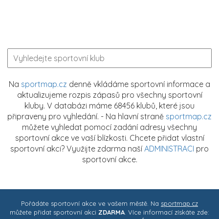
Na
sportmap.cz
denně vkládáme sportovní informace a
aktualizujeme rozpis zápasů pro všechny sportovní
kluby. V databázi máme 68456 klubů, které jsou
připraveny pro vyhledání. - Na hlavní straně
sportmap.cz
můžete vyhledat pomocí zadání adresy všechny
sportovní akce ve vaší blízkosti. Chcete přidat vlastní
sportovní akci? Využijte zdarma naší
ADMINISTRACI
pro
sportovní akce.
Pořádáte sportovní akce ve vašem městě. Na
sportmap.cz
můžete přidat sportovní akci
ZDARMA
. Více informací získáte zde: