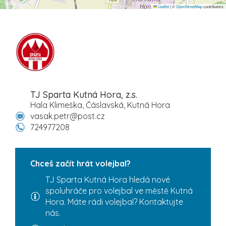
Leaflet
|
©
OpenStreetMap
contributors
TJ Sparta Kutná Hora, z.s.
Hala Klimeška, Čáslavská, Kutná Hora
vasak.petr@post.cz
724977208
Chceš začít hrát volejbal?
TJ Sparta Kutná Hora hledá nové
spoluhráče pro volejbal ve městě Kutná
Hora. Máte rádi volejbal? Kontaktujte
nás.