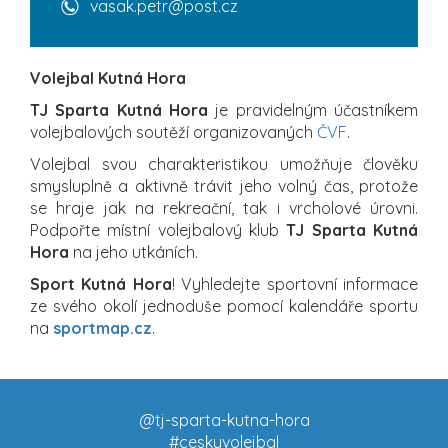
vasak.petr@post.cz
Volejbal Kutná Hora
TJ Sparta Kutná Hora
je pravidelným účastníkem
volejbalových soutěží organizovaných
ČVF
.
Volejbal svou charakteristikou umožňuje člověku
smysluplně a aktivně trávit jeho volný čas, protože
se hraje jak na rekreační, tak i vrcholové úrovni.
Podpořte místní volejbalový klub
TJ Sparta Kutná
Hora
na jeho utkáních.
Sport Kutná Hora
! Vyhledejte sportovní informace
ze svého okolí jednoduše pomocí kalendáře sportu
na
sportmap.cz
.
@tj-sparta-kutna-hora
#ceskyvolejbal