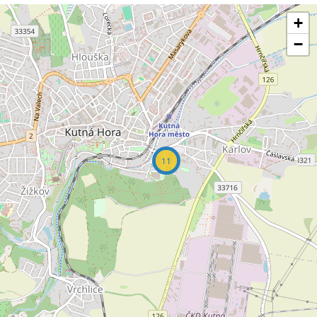
+
−
11