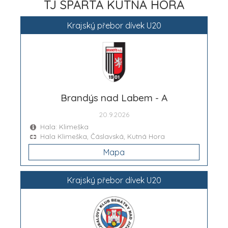
TJ SPARTA KUTNÁ HORA
Krajský přebor dívek U20
Brandýs nad Labem - A
20.9.2026
Hala: Klimeška
Hala Klimeška, Čáslavská, Kutná Hora
Mapa
Krajský přebor dívek U20