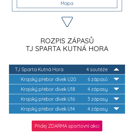
Mapa
ROZPIS ZÁPASŮ
TJ SPARTA KUTNÁ HORA
TJ Sparta Kutná Hora
4 soutěže
Krajský přebor dívek U20
6 zápasů
Krajský přebor dívek U18
4 zápasy
Krajský přebor dívek U16
3 zápasy
Krajský přebor dívek U14
4 zápasy
Přidej ZDARMA sportovní akci