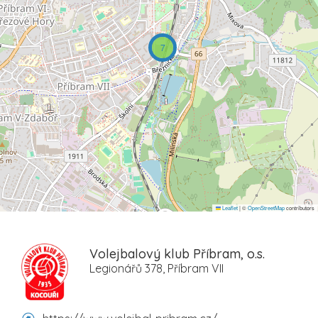
7
Leaflet
|
©
OpenStreetMap
contributors
Volejbalový klub Příbram, o.s.
Legionářů 378, Příbram VII