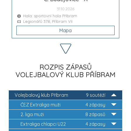
31.10.2026
Hala: sportovní hala Příbram
Legionářů 378, Příbram VII
Mapa
ROZPIS ZÁPASŮ
VOLEJBALOVÝ KLUB PŘÍBRAM
Volejbalový klub Příbram
9 soutěží
ČEZ Extraliga muži
4 zápasy
2. liga muži
8 zápasů
Extraliga chlapci U22
4 zápasy