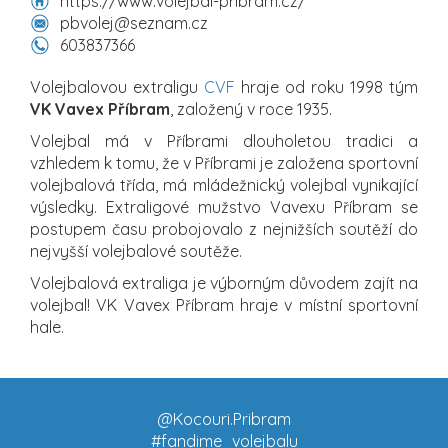
https://www.volejbal-pribram.cz/
pbvolej@seznam.cz
603837366
Volejbalovou extraligu
CVF
hraje od roku 1998 tým
VK Vavex Příbram
, založený v roce 1935.
Volejbal má v Příbrami dlouholetou tradici a
vzhledem k tomu, že v Příbrami je založena sportovní
volejbalová třída, má mládežnický volejbal vynikající
výsledky. Extraligové mužstvo Vavexu Příbram se
postupem času probojovalo z nejnižších soutěží do
nejvyšší volejbalové soutěže.
Volejbalová extraliga je výborným důvodem zajít na
volejbal! VK Vavex Příbram hraje v místní sportovní
hale.
@Kocouri.Pribram
#fandime_volejbalu