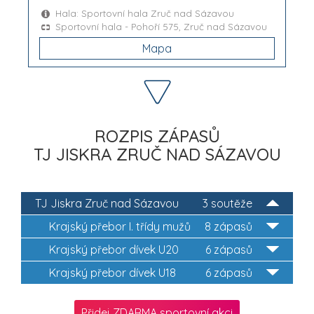
Hala: Sportovní hala Zruč nad Sázavou
Sportovní hala - Pohoří 575, Zruč nad Sázavou
Mapa
ROZPIS ZÁPASŮ
TJ JISKRA ZRUČ NAD SÁZAVOU
TJ Jiskra Zruč nad Sázavou
3 soutěže
Krajský přebor I. třídy mužů
8 zápasů
Krajský přebor dívek U20
6 zápasů
Krajský přebor dívek U18
6 zápasů
Přidej ZDARMA sportovní akci