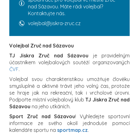
nad Sázavou. Máte rádi volejbal?
Kontaktujte nás.
volejbal@jiskra-zruc.cz
Volejbal Zruč nad Sázavou
TJ Jiskra Zruč nad Sázavou
je pravidelným
účastníkem volejbalových soutěží organizovaných
ČVF
.
Volejbal svou charakteristikou umožňuje člověku
smysluplně a aktivně trávit jeho volný čas, protože
se hraje jak na rekreační, tak i vrcholové úrovni.
Podpořte místní volejbalový klub
TJ Jiskra Zruč nad
Sázavou
na jeho utkáních.
Sport Zruč nad Sázavou
! Vyhledejte sportovní
informace ze svého okolí jednoduše pomocí
kalendáře sportu na
sportmap.cz
.