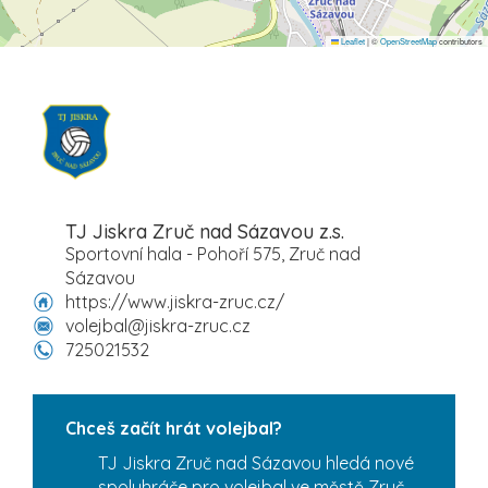
Leaflet
|
©
OpenStreetMap
contributors
TJ Jiskra Zruč nad Sázavou z.s.
Sportovní hala - Pohoří 575, Zruč nad
Sázavou
https://www.jiskra-zruc.cz/
volejbal@jiskra-zruc.cz
725021532
Chceš začít hrát volejbal?
TJ Jiskra Zruč nad Sázavou hledá nové
spoluhráče pro volejbal ve městě Zruč