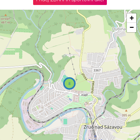
+
−
8