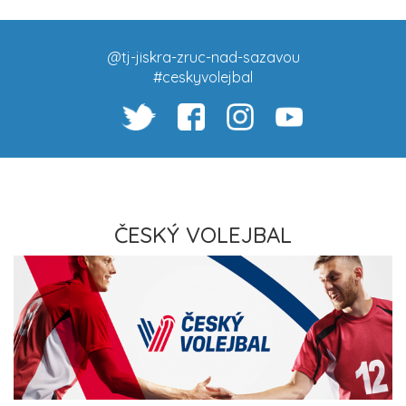
@tj-jiskra-zruc-nad-sazavou
#ceskyvolejbal
ČESKÝ VOLEJBAL