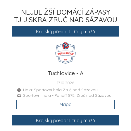
NEJBLIŽŠÍ DOMÁCÍ ZÁPASY
TJ JISKRA ZRUČ NAD SÁZAVOU
Krajský přebor I. třídy mužů
Tuchlovice - A
17.10.2026
Hala: Sportovní hala Zruč nad Sázavou
Sportovní hala - Pohoří 575, Zruč nad Sázavou
Mapa
Krajský přebor I. třídy mužů