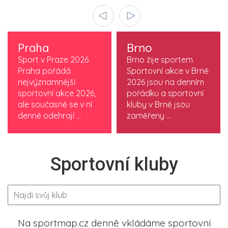
Praha
Brno
Sport v Praze 2026
Brno žije sportem.
Praha pořádá
Sportovní akce v Brně
nejvýznamnější
2026 jsou na denním
sportovní akce 2026,
pořádku a sportovní
ale současně se v ní
kluby v Brně jsou
denně odehrají ...
zaměřeny ...
Sportovní kluby
Na sportmap.cz denně vkládáme sportovní