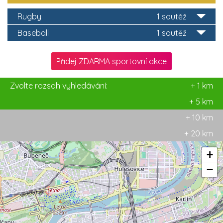
Rugby
1 soutěž
Baseball
1 soutěž
Přidej ZDARMA sportovní akce
Zvolte rozsah vyhledávání:
+ 1 km
+ 5 km
+ 10 km
+ 20 km
+
−