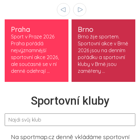
Praha
Brno
Sport v Praze 2026
Brno žije sportem.
Praha pořádá
Sportovní akce v Brně
nejvýznamnější
2026 jsou na denním
sportovní akce 2026,
pořádku a sportovní
ale současně se v ní
kluby v Brně jsou
denně odehrají ...
zaměřeny ...
Sportovní kluby
Na sportmap.cz denně vkládáme sportovní