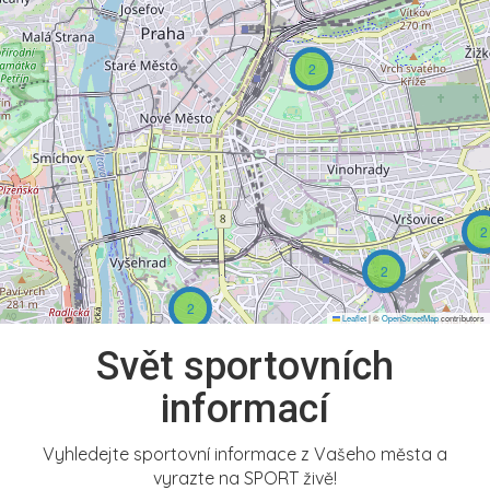
2
2
2
2
Leaflet
|
©
OpenStreetMap
contributors
Svět sportovních
informací
Vyhledejte sportovní informace z Vašeho města a
vyrazte na SPORT živě!