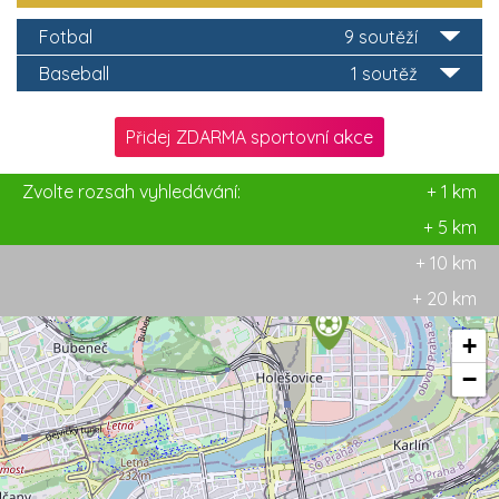
Fotbal
9 soutěží
Baseball
1 soutěž
Přidej ZDARMA sportovní akce
Zvolte rozsah vyhledávání:
+ 1 km
+ 5 km
+ 10 km
+ 20 km
+
−