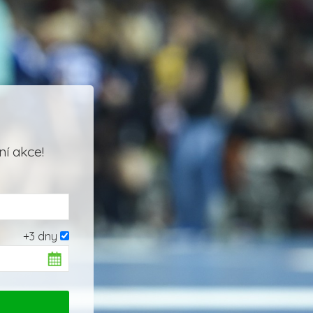
í akce!
+3 dny