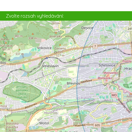
4
Zvolte rozsah vyhledávání: