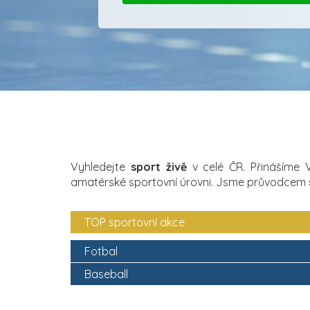
Vyhledejte
sport živě
v celé ČR. Přinášíme
amatérské sportovní úrovni. Jsme průvodcem
TOP sportovní akce
Fotbal
Baseball