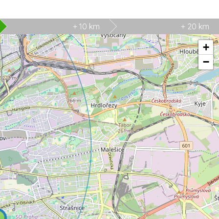
+ 10 km
+ 20 km
+
−