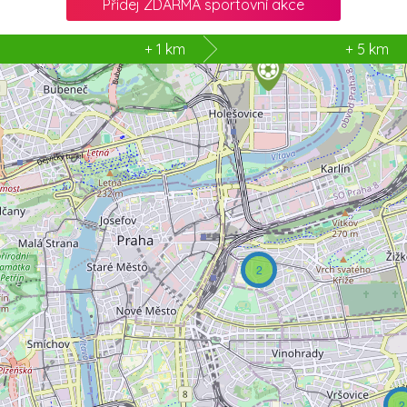
Přidej ZDARMA sportovní akce
2
+ 1 km
+ 5 km
2
2