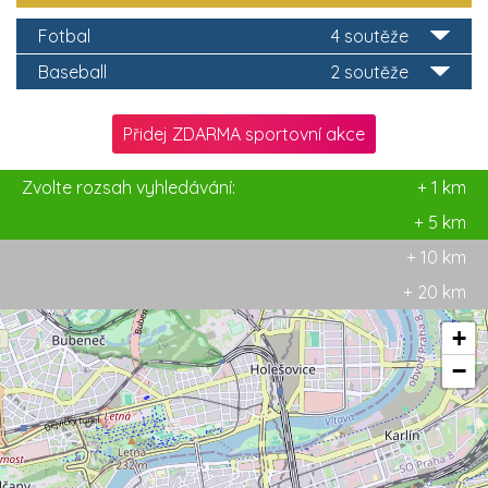
Fotbal
4 soutěže
Baseball
2 soutěže
Přidej ZDARMA sportovní akce
Zvolte rozsah vyhledávání:
+ 1 km
+ 5 km
+ 10 km
+ 20 km
+
−