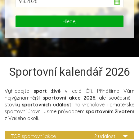
Sportovní kalendář 2026
Vyhledejte
sport živě
v celé ČR. Přinášíme Vám
nejvýznamnější
sportovní akce 2026
, ale současně i
stovky
sportovních událostí
na vrcholové i amatérské
sportovní úrovni. Jsme průvodcem
sportovním životem
z Vašeho okolí.
TOP sportovní akce
2 události