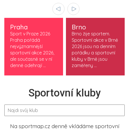
Praha
Brno
Sport v Praze 2026
Brno žije sportem.
Praha pořádá
Sportovní akce v Brně
nejvýznamnější
2026 jsou na denním
sportovní akce 2026,
pořádku a sportovní
ale současně se v ní
kluby v Brně jsou
denně odehrají ...
zaměřeny ...
Sportovní kluby
Na sportmap.cz denně vkládáme sportovní