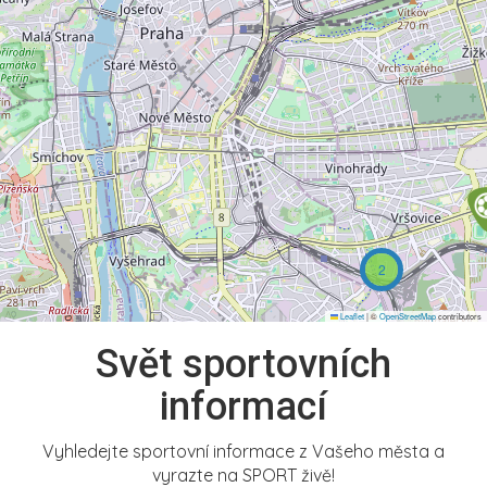
2
Leaflet
|
©
OpenStreetMap
contributors
Svět sportovních
informací
Vyhledejte sportovní informace z Vašeho města a
vyrazte na SPORT živě!