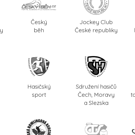
Český
Jockey Club
ky
běh
České republiky
Hasičský
Sdružení hasičů
sport
Čech, Moravy
t
a Slezska