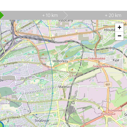
+ 10 km
+ 20 km
+
−