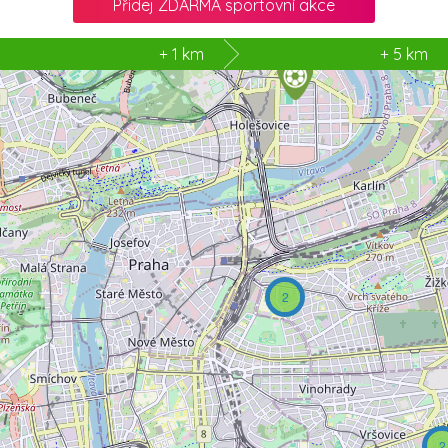
Přidej ZDARMA sportovní akce
2
+ 1 km
+ 5 km
2
2