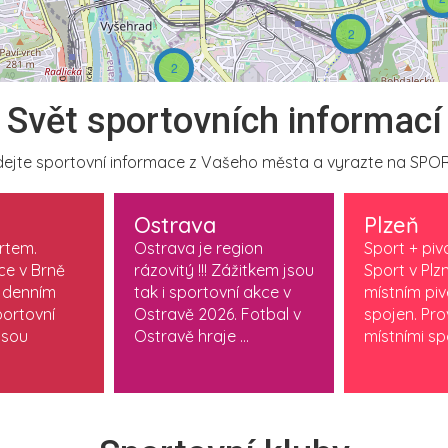
2
2
Svět sportovních informací
ejte sportovní informace z Vašeho města a vyrazte na SPOR
Ostrava
Plzeň
ortem.
Ostrava je region
Sport + piv
ce v Brně
rázovitý !!! Zážitkem jsou
Sport v Plzn
 denním
tak i sportovní akce v
místním pi
ortovní
Ostravě 2026. Fotbal v
spojen. Pr
jsou
Ostravě hraje ...
místními spo