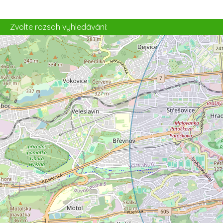
4
Zvolte rozsah vyhledávání: