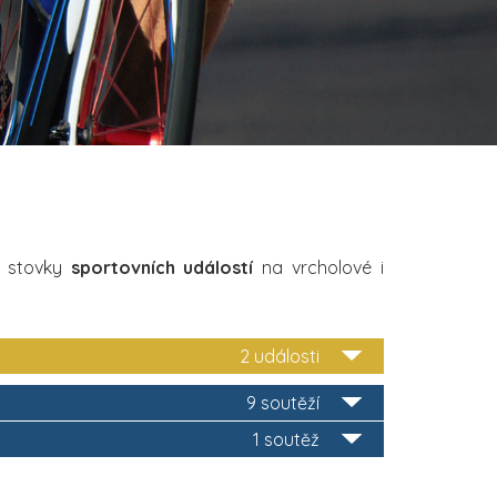
i stovky
sportovních událostí
na vrcholové i
2 události
9 soutěží
1 soutěž