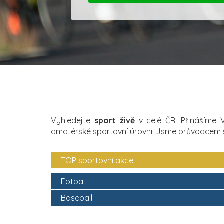
Vyhledejte
sport živě
v celé ČR. Přinášíme
amatérské sportovní úrovni. Jsme průvodcem
TOP sportovní akce
Fotbal
Baseball