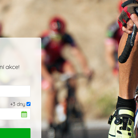
í akce!
+3 dny