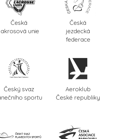
Česká
Česká
lakrosová unie
jezdecká
federace
Český svaz
Aeroklub
anečního sportu
České republiky