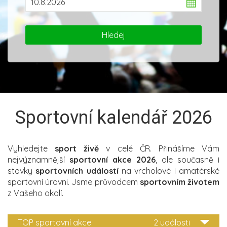
Sportovní kalendář 2026
Vyhledejte
sport živě
v celé ČR. Přinášíme Vám
nejvýznamnější
sportovní akce 2026
, ale současně i
stovky
sportovních událostí
na vrcholové i amatérské
sportovní úrovni. Jsme průvodcem
sportovním životem
z Vašeho okolí.
TOP sportovní akce
2 události