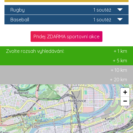
Rugby
1 soutěž
Baseball
1 soutěž
Přidej ZDARMA sportovní akce
Zvolte rozsah vyhledávání:
+ 1 km
+ 5 km
+ 10 km
+ 20 km
+
−