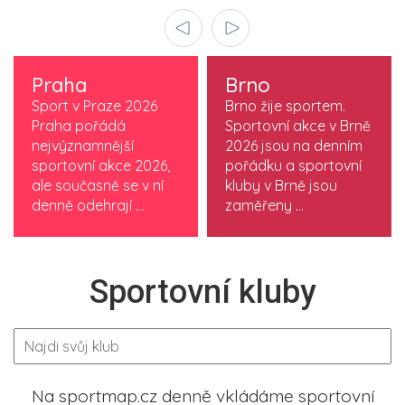
Praha
Brno
Sport v Praze 2026
Brno žije sportem.
Praha pořádá
Sportovní akce v Brně
nejvýznamnější
2026 jsou na denním
sportovní akce 2026,
pořádku a sportovní
ale současně se v ní
kluby v Brně jsou
denně odehrají ...
zaměřeny ...
Sportovní kluby
Na sportmap.cz denně vkládáme sportovní