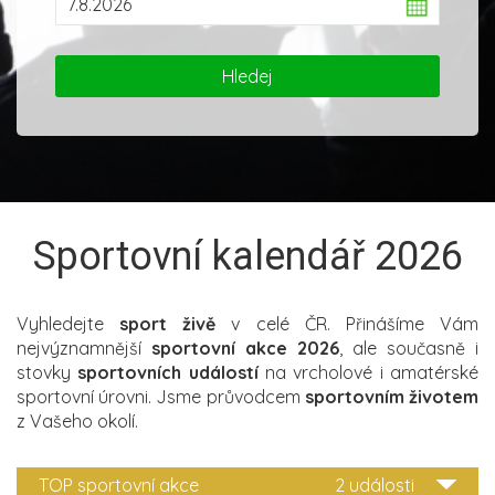
Sportovní kalendář 2026
Vyhledejte
sport živě
v celé ČR. Přinášíme Vám
nejvýznamnější
sportovní akce 2026
, ale současně i
stovky
sportovních událostí
na vrcholové i amatérské
sportovní úrovni. Jsme průvodcem
sportovním životem
z Vašeho okolí.
TOP sportovní akce
2 události