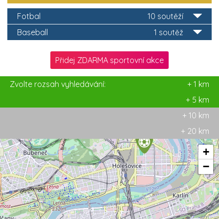
Fotbal
10 soutěží
Baseball
1 soutěž
Přidej ZDARMA sportovní akce
Zvolte rozsah vyhledávání:
+ 1 km
+ 5 km
+ 10 km
+ 20 km
+
−