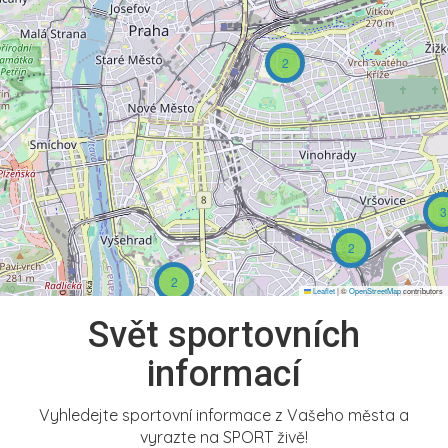
2
3
2
2
Leaflet
|
©
OpenStreetMap
contributors
Svět sportovních
informací
Vyhledejte sportovní informace z Vašeho města a
vyrazte na SPORT živě!