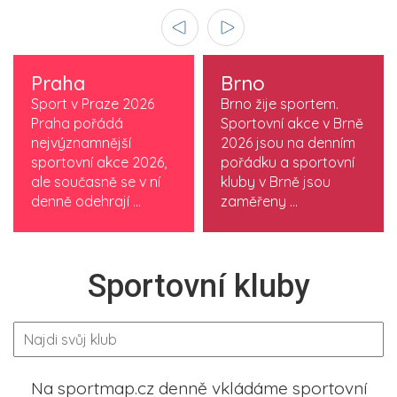
Praha
Brno
Sport v Praze 2026
Brno žije sportem.
Praha pořádá
Sportovní akce v Brně
nejvýznamnější
2026 jsou na denním
sportovní akce 2026,
pořádku a sportovní
ale současně se v ní
kluby v Brně jsou
denně odehrají ...
zaměřeny ...
Sportovní kluby
Na sportmap.cz denně vkládáme sportovní