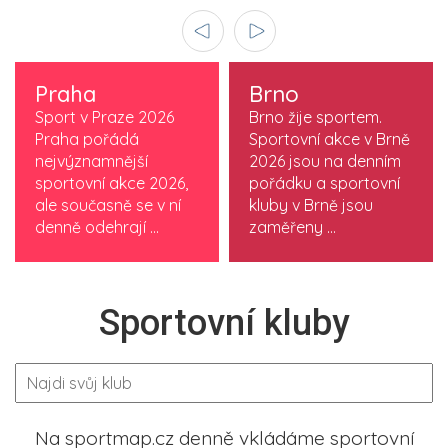
Praha
Brno
Sport v Praze 2026
Brno žije sportem.
Praha pořádá
Sportovní akce v Brně
nejvýznamnější
2026 jsou na denním
sportovní akce 2026,
pořádku a sportovní
ale současně se v ní
kluby v Brně jsou
denně odehrají ...
zaměřeny ...
Sportovní kluby
Na sportmap.cz denně vkládáme sportovní