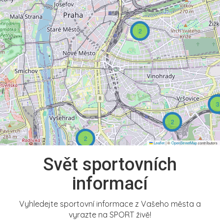
2
3
2
2
Leaflet
|
©
OpenStreetMap
contributors
Svět sportovních
informací
Vyhledejte sportovní informace z Vašeho města a
vyrazte na SPORT živě!