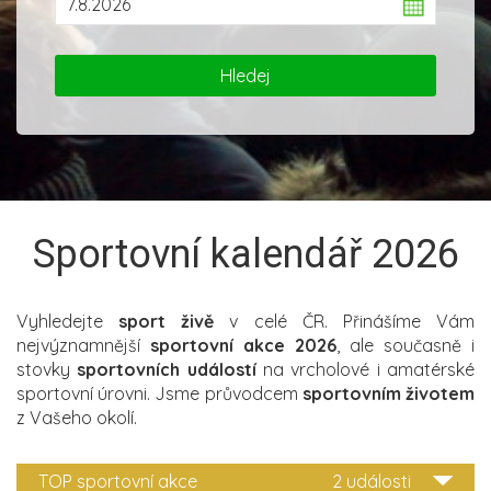
Sportovní kalendář 2026
Vyhledejte
sport živě
v celé ČR. Přinášíme Vám
nejvýznamnější
sportovní akce 2026
, ale současně i
stovky
sportovních událostí
na vrcholové i amatérské
sportovní úrovni. Jsme průvodcem
sportovním životem
z Vašeho okolí.
TOP sportovní akce
2 události