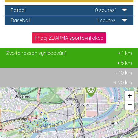
Fotbal
10 soutěží
Baseball
1 soutěž
Přidej ZDARMA sportovní akce
Zvolte rozsah vyhledávání:
+ 1 km
+ 5 km
+ 10 km
+ 20 km
+
−