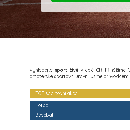
Vyhledejte
sport živě
v celé ČR. Přinášíme
amatérské sportovní úrovni. Jsme průvodcem
TOP sportovní akce
Fotbal
Baseball