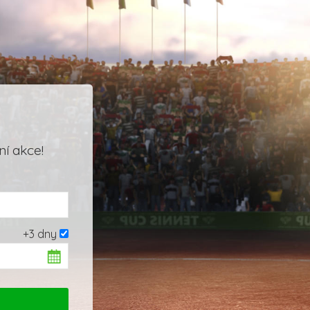
í akce!
+3 dny