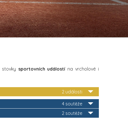
i stovky
sportovních událostí
na vrcholové i
2 události
4 soutěže
2 soutěže