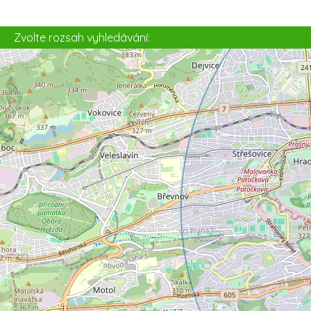
2
Zvolte rozsah vyhledávání: