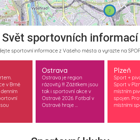
2
Svět sportovních informací
ejte sportovní informace z Vašeho města a vyrazte na SPOR
Ostrava
Plzeň
ortem.
Ostrava je region
Sport + piv
ce v Brně
rázovitý !!! Zážitkem jsou
Sport v Plzn
 denním
tak i sportovní akce v
místním pi
ortovní
Ostravě 2026. Fotbal v
spojen. Pr
jsou
Ostravě hraje ...
místními spo