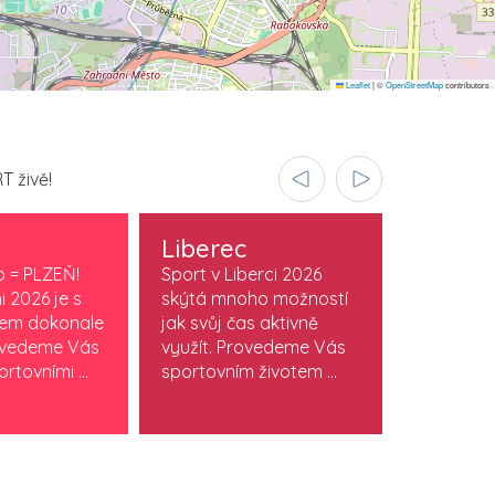
Leaflet
|
©
OpenStreetMap
contributors
T živě!
Liberec
Olomo
o = PLZEŇ!
Sport v Liberci 2026
Sport v O
i 2026 je s
skýtá mnoho možností
je součást
vem dokonale
jak svůj čas aktivně
stylu. Obj
ovedeme Vás
využít. Provedeme Vás
která žijí
rtovními ...
sportovním životem ...
sportem. M