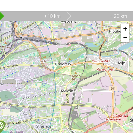
+ 10 km
+ 20 km
+
−