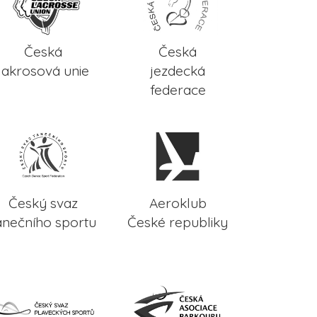
Česká
Česká
lakrosová unie
jezdecká
federace
Český svaz
Aeroklub
anečního sportu
České republiky