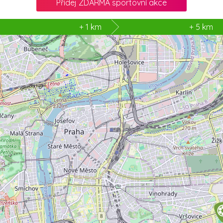
Přidej ZDARMA sportovní akce
3
+ 1 km
+ 5 km