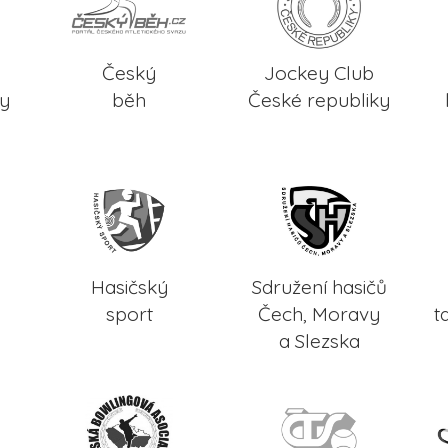
Český
Jockey Club
ky
běh
České republiky
Hasičský
Sdružení hasičů
sport
Čech, Moravy
t
a Slezska