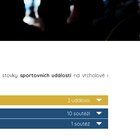
i stovky
sportovních událostí
na vrcholové i
2 události
10 soutěží
1 soutěž