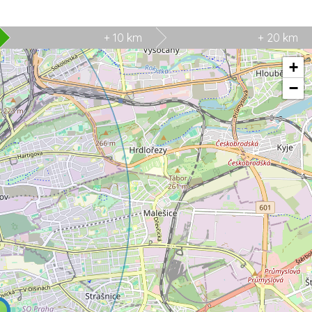
+ 10 km
+ 20 km
+
−