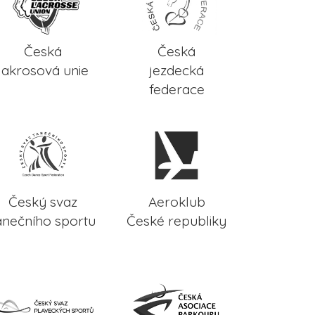
Česká
Česká
lakrosová unie
jezdecká
federace
Český svaz
Aeroklub
anečního sportu
České republiky