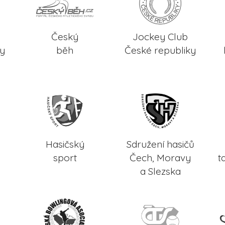
Český
Jockey Club
ky
běh
České republiky
Hasičský
Sdružení hasičů
sport
Čech, Moravy
t
a Slezska