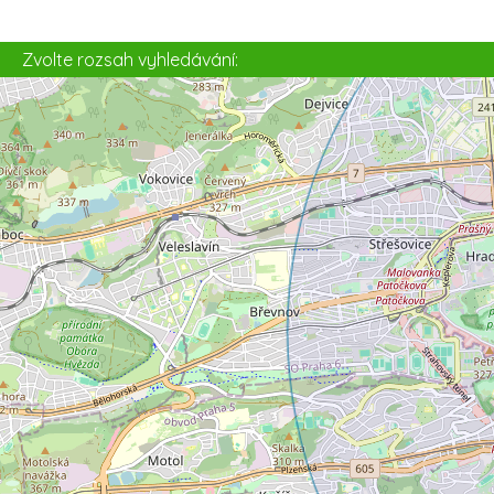
5
Zvolte rozsah vyhledávání: