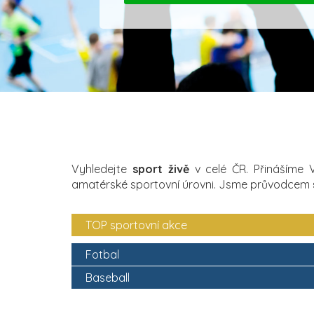
Vyhledejte
sport živě
v celé ČR. Přinášíme
amatérské sportovní úrovni. Jsme průvodcem
TOP sportovní akce
Fotbal
Baseball