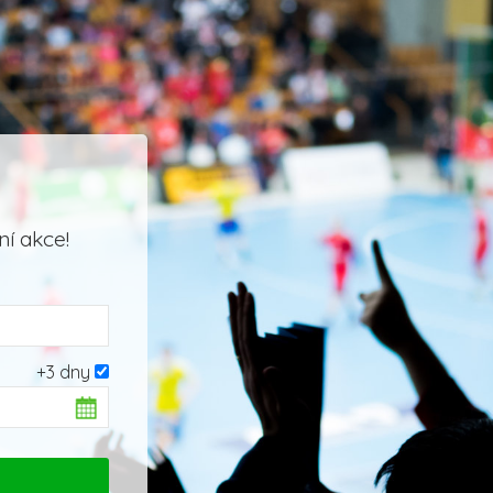
í akce!
+3 dny