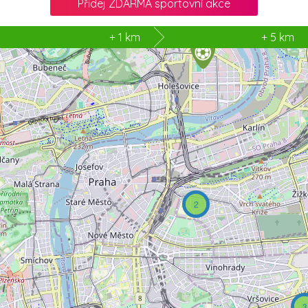
Přidej ZDARMA sportovní akce
2
+ 1 km
+ 5 km
2
3