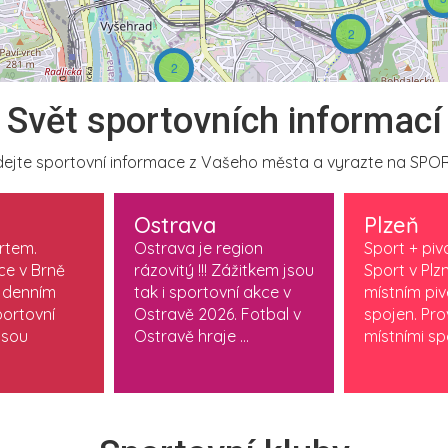
2
2
Svět sportovních informací
ejte sportovní informace z Vašeho města a vyrazte na SPOR
Ostrava
Plzeň
ortem.
Ostrava je region
Sport + piv
ce v Brně
rázovitý !!! Zážitkem jsou
Sport v Plzn
 denním
tak i sportovní akce v
místním pi
ortovní
Ostravě 2026. Fotbal v
spojen. Pr
jsou
Ostravě hraje ...
místními spo