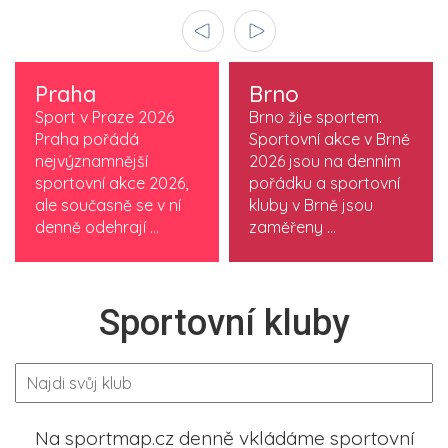
Praha
Brno
Sport v Praze 2026
Brno žije sportem.
Praha pořádá
Sportovní akce v Brně
nejvýznamnější
2026 jsou na denním
sportovní akce 2026,
pořádku a sportovní
ale současně se v ní
kluby v Brně jsou
denně odehrají ...
zaměřeny ...
Sportovní kluby
Na sportmap.cz denně vkládáme sportovní