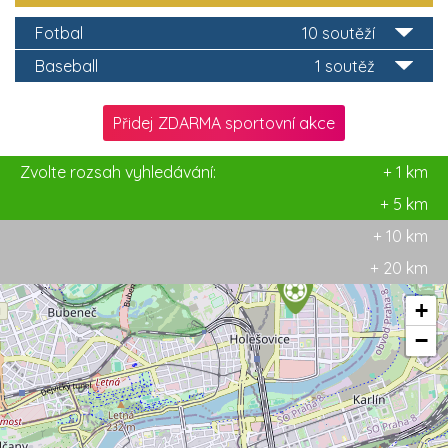
Fotbal
10 soutěží
Baseball
1 soutěž
Přidej ZDARMA sportovní akce
Zvolte rozsah vyhledávání:
+ 1 km
+ 5 km
+ 10 km
+ 20 km
+
−