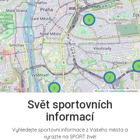
2
3
2
2
Leaflet
|
©
OpenStreetMap
contributors
Svět sportovních
informací
Vyhledejte sportovní informace z Vašeho města a
vyrazte na SPORT živě!