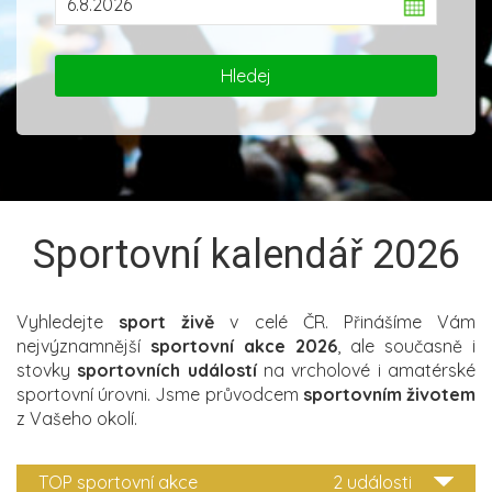
Sportovní kalendář 2026
Vyhledejte
sport živě
v celé ČR. Přinášíme Vám
nejvýznamnější
sportovní akce 2026
, ale současně i
stovky
sportovních událostí
na vrcholové i amatérské
sportovní úrovni. Jsme průvodcem
sportovním životem
z Vašeho okolí.
TOP sportovní akce
2 události