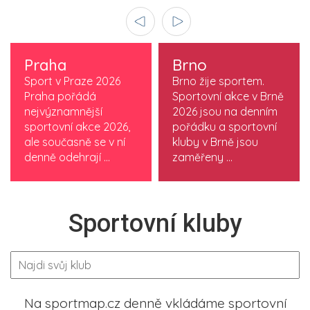
Praha
Brno
Sport v Praze 2026
Brno žije sportem.
Praha pořádá
Sportovní akce v Brně
nejvýznamnější
2026 jsou na denním
sportovní akce 2026,
pořádku a sportovní
ale současně se v ní
kluby v Brně jsou
denně odehrají ...
zaměřeny ...
Sportovní kluby
Na sportmap.cz denně vkládáme sportovní