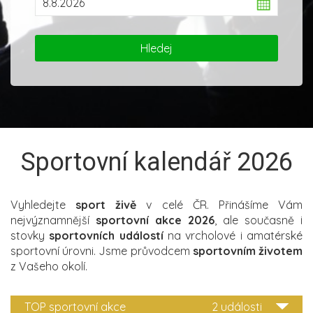
Sportovní kalendář 2026
Vyhledejte
sport živě
v celé ČR. Přinášíme Vám
nejvýznamnější
sportovní akce 2026
, ale současně i
stovky
sportovních událostí
na vrcholové i amatérské
sportovní úrovni. Jsme průvodcem
sportovním životem
z Vašeho okolí.
TOP sportovní akce
2 události