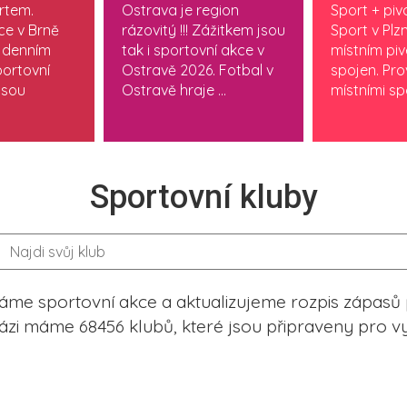
ortem.
Ostrava je region
Sport + piv
ce v Brně
rázovitý !!! Zážitkem jsou
Sport v Plzn
2
 denním
tak i sportovní akce v
místním pi
ortovní
Ostravě 2026. Fotbal v
spojen. Pr
jsou
Ostravě hraje ...
místními spo
Sportovní kluby
me sportovní akce a aktualizujeme rozpis zápasů 
ázi máme 68456 klubů, které jsou připraveny pro vy