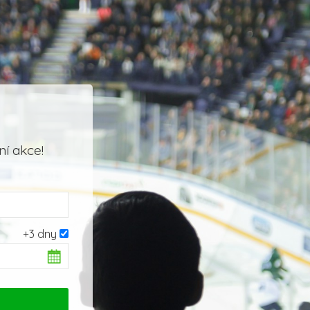
í akce!
+3 dny