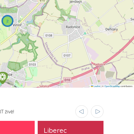
2
Leaflet
|
©
OpenStreetMap
contributors
T živě!
Liberec
Olomo