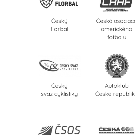
Český
Česká asociac
florbal
amerického
fotbalu
Český
Autoklub
svaz cyklistiky
České republi