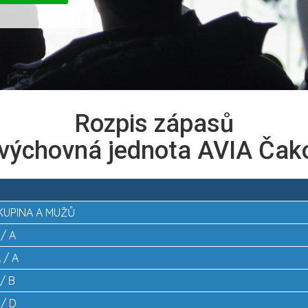
Rozpis zápasů
výchovná jednota AVIA Čak
 SKUPINA A MUŽŮ
 / A
 / A
 / B
 / D