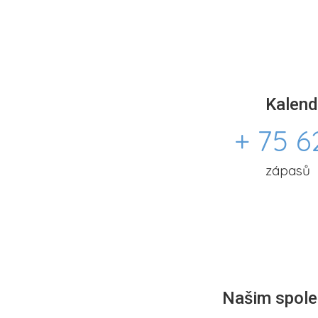
Kalend
+ 75 6
zápasů
Našim společ