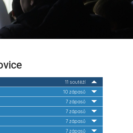
ovice
11 soutěží
10 zápasů
7 zápasů
7 zápasů
7 zápasů
7 zápasů