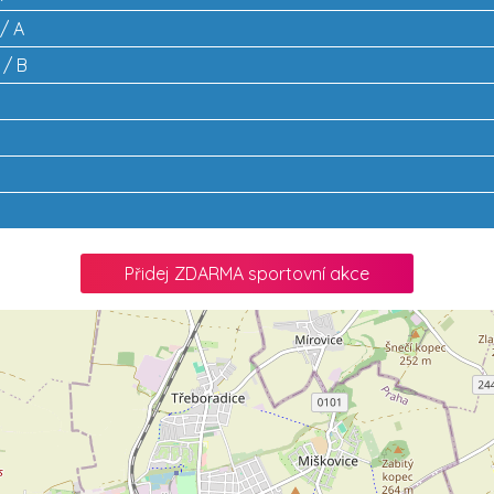
 / A
 / B
Přidej ZDARMA sportovní akce