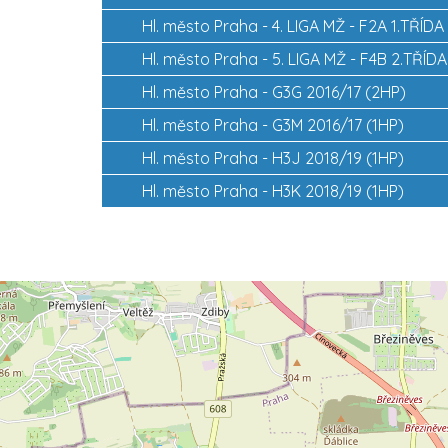
Hl. město Praha -
4. LIGA MŽ - F2A 1.TŘÍDA
Hl. město Praha -
5. LIGA MŽ - F4B 2.TŘÍDA
Hl. město Praha -
G3G 2016/17 (2HP)
Hl. město Praha -
G3M 2016/17 (1HP)
Hl. město Praha -
H3J 2018/19 (1HP)
Hl. město Praha -
H3K 2018/19 (1HP)