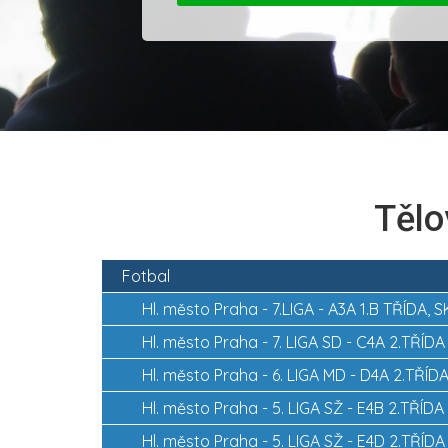
Tělo
Fotbal
Hl. město Praha -
7.LIGA - A3A 1.B TŘÍDA,
Hl. město Praha -
7. LIGA SD - C4A 2.TŘÍDA
Hl. město Praha -
6. LIGA MD - D4A 2.TŘÍDA
Hl. město Praha -
5. LIGA SŽ - E4B 2.TŘÍDA
Hl. město Praha -
5. LIGA SŽ - E4D 2.TŘÍDA