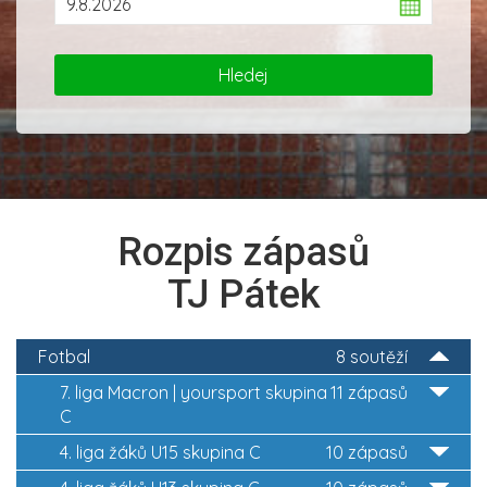
Rozpis zápasů
TJ Pátek
Fotbal
8 soutěží
7. liga Macron | yoursport skupina
11 zápasů
C
4. liga žáků U15 skupina C
10 zápasů