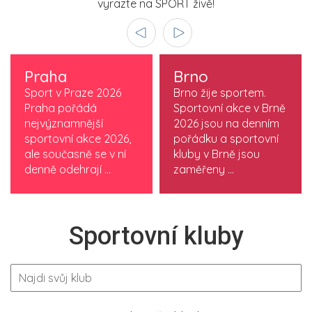
vyrazte na SPORT živě!
Praha
Brno
Sport v Praze 2026
Brno žije sportem.
Praha pořádá
Sportovní akce v Brně
nejvýznamnější
2026 jsou na denním
sportovní akce 2026,
pořádku a sportovní
ale současně se v ní
kluby v Brně jsou
denně odehrají ...
zaměřeny ...
Sportovní kluby