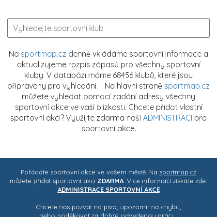
Na
sportmap.cz
denně vkládáme sportovní informace a
aktualizujeme rozpis zápasů pro všechny sportovní
kluby. V databázi máme 68456 klubů, které jsou
připraveny pro vyhledání. - Na hlavní straně
sportmap.cz
můžete vyhledat pomocí zadání adresy všechny
sportovní akce ve vaší blízkosti. Chcete přidat vlastní
sportovní akci? Využijte zdarma naší
ADMINISTRACI
pro
sportovní akce.
Pořádáte sportovní akce ve vašem městě. Na
sportmap.cz
můžete přidat sportovní akci
ZDARMA
. Více informací získáte zde:
ADMINISTRACE SPORTOVNÍ AKCE
Chcete nás pozvat na pivo, upozornit na chybu,
nebo poděkovat za dobře odvedenou práci ..