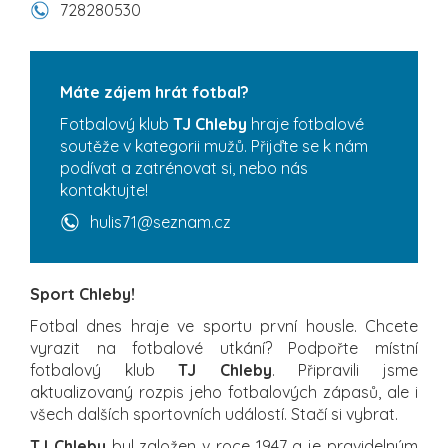
728280530
Máte zájem hrát fotbal?
Fotbalový klub
TJ Chleby
hraje fotbalové
soutěže v kategorii mužů. Přijďte se k nám
podívat a zatrénovat si, nebo nás
kontaktujte!
hulis71@seznam.cz
Sport Chleby!
Fotbal dnes hraje ve sportu první housle. Chcete
vyrazit na fotbalové utkání? Podpořte místní
fotbalový klub
TJ Chleby
. Připravili jsme
aktualizovaný rozpis jeho fotbalových zápasů, ale i
všech dalších sportovních událostí. Stačí si vybrat.
TJ Chleby
byl založen v roce 1947 a je pravidelným