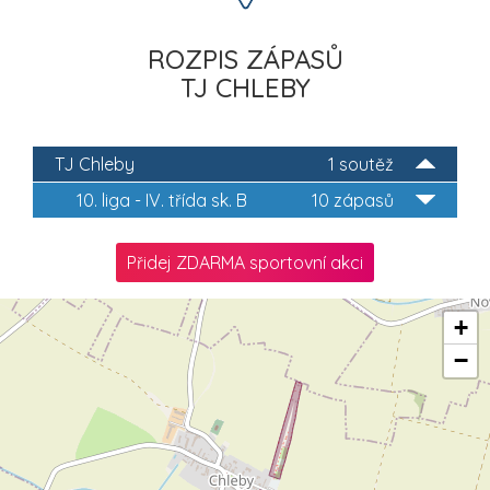
ROZPIS ZÁPASŮ
TJ CHLEBY
TJ Chleby
1 soutěž
10. liga - IV. třída sk. B
10 zápasů
Přidej ZDARMA sportovní akci
+
−