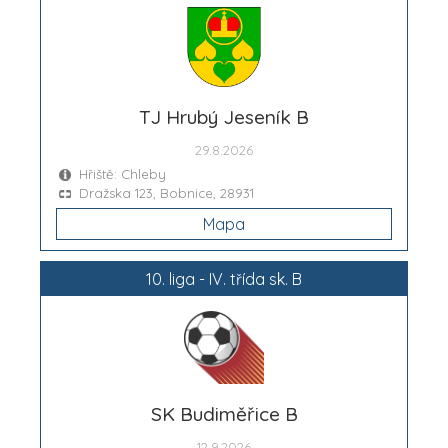
TJ Hrubý Jeseník B
29.8.2026
Hřiště: Chleby
Dražska 123, Bobnice, 28931
Mapa
10. liga - IV. třída sk. B
SK Budiměřice B
12.9.2026