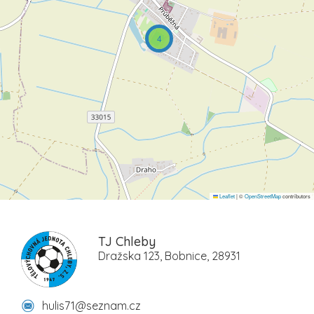
4
Leaflet
|
©
OpenStreetMap
contributors
TJ Chleby
Dražska 123, Bobnice, 28931
hulis71@seznam.cz