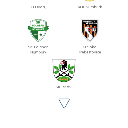
TJ Dvory
AFK Nymburk
SK Polaban
TJ Sokol
Nymburk
Třebestovice
SK Bříství