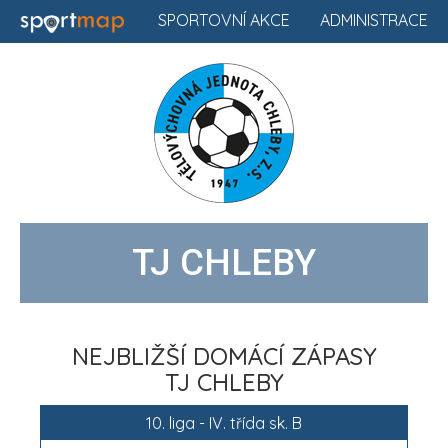
SPORTOVNÍ AKCE
ADMINISTRACE
TJ CHLEBY
NEJBLIŽŠÍ DOMÁCÍ ZÁPASY
TJ CHLEBY
10. liga - IV. třída sk. B