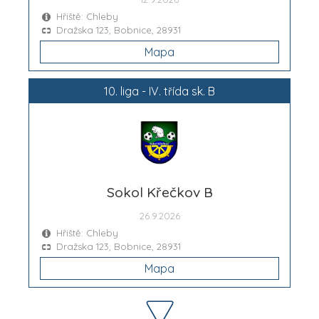
Hřiště: Chleby
Dražska 123, Bobnice, 28931
Mapa
10. liga - IV. třída sk. B
Sokol Křečkov B
26.9.2026
Hřiště: Chleby
Dražska 123, Bobnice, 28931
Mapa