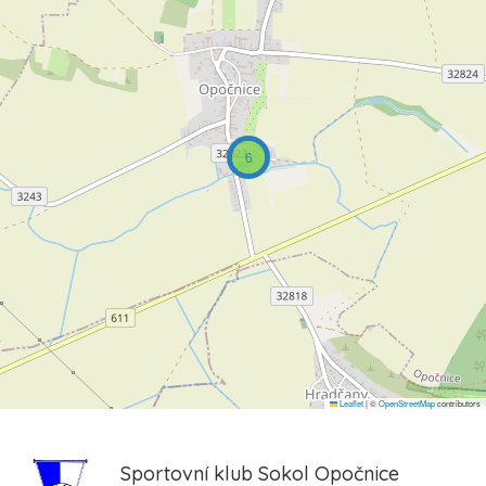
6
Leaflet
|
©
OpenStreetMap
contributors
Sportovní klub Sokol Opočnice