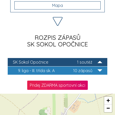
Mapa
ROZPIS ZÁPASŮ
SK SOKOL OPOČNICE
SK Sokol Opočnice
1 soutěž
9. liga - III. třída sk. A
10 zápasů
Přidej ZDARMA sportovní akci
+
−