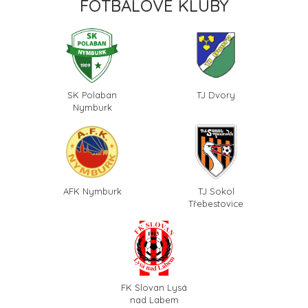
FOTBALOVÉ KLUBY
SK Polaban
TJ Dvory
Nymburk
AFK Nymburk
TJ Sokol
Třebestovice
FK Slovan Lysá
nad Labem