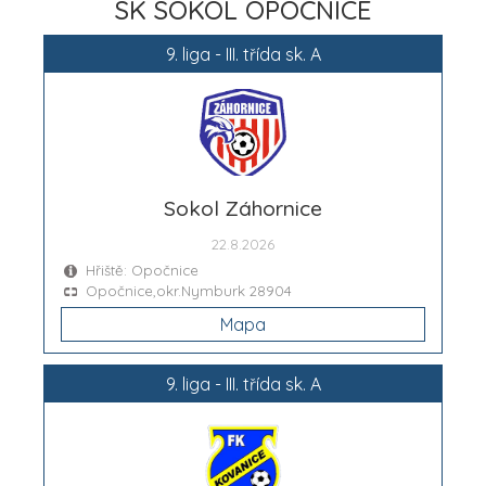
SK SOKOL OPOČNICE
9. liga - III. třída sk. A
Sokol Záhornice
22.8.2026
Hřiště: Opočnice
Opočnice,okr.Nymburk 28904
Mapa
9. liga - III. třída sk. A