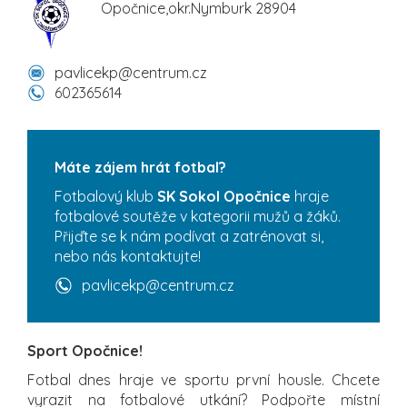
Opočnice,okr.Nymburk 28904
pavlicekp@centrum.cz
602365614
Máte zájem hrát fotbal?
Fotbalový klub
SK Sokol Opočnice
hraje
fotbalové soutěže v kategorii mužů a žáků.
Přijďte se k nám podívat a zatrénovat si,
nebo nás kontaktujte!
pavlicekp@centrum.cz
Sport Opočnice!
Fotbal dnes hraje ve sportu první housle. Chcete
vyrazit na fotbalové utkání? Podpořte místní