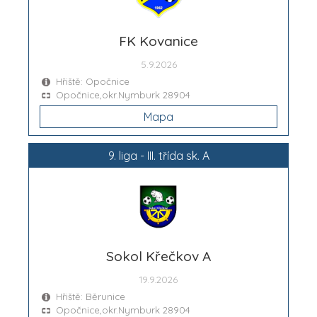
FK Kovanice
5.9.2026
Hřiště: Opočnice
Opočnice,okr.Nymburk 28904
Mapa
9. liga - III. třída sk. A
Sokol Křečkov A
19.9.2026
Hřiště: Běrunice
Opočnice,okr.Nymburk 28904