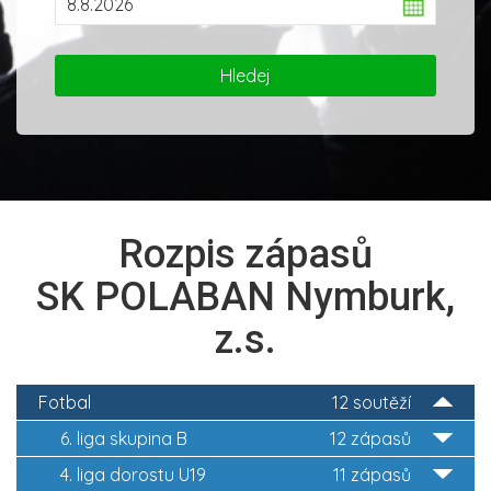
Rozpis zápasů
SK POLABAN Nymburk,
z.s.
Fotbal
12 soutěží
6. liga skupina B
12 zápasů
4. liga dorostu U19
11 zápasů