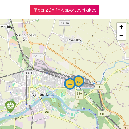
Přidej ZDARMA sportovní akce
+
−
26
44