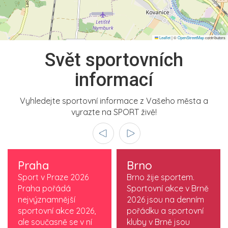
Leaflet
|
©
OpenStreetMap
contributors
Svět sportovních
informací
Vyhledejte sportovní informace z Vašeho města a
vyrazte na SPORT živě!
Praha
Brno
Sport v Praze 2026
Brno žije sportem.
Praha pořádá
Sportovní akce v Brně
nejvýznamnější
2026 jsou na denním
sportovní akce 2026,
pořádku a sportovní
ale současně se v ní
kluby v Brně jsou