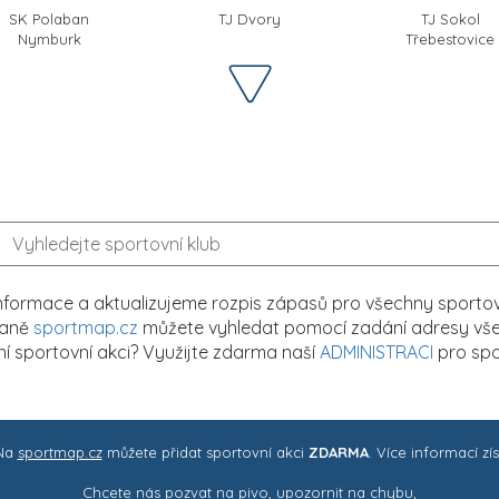
SK Polaban
TJ Dvory
TJ Sokol
Nymburk
Třebestovice
formace a aktualizujeme rozpis zápasů pro všechny sportovn
traně
sportmap.cz
můžete vyhledat pomocí zadání adresy všech
tní sportovní akci? Využijte zdarma naší
ADMINISTRACI
pro spo
 Na
sportmap.cz
můžete přidat sportovní akci
ZDARMA
. Více informací zí
Chcete nás pozvat na pivo, upozornit na chybu,