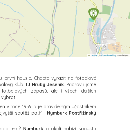
Leaflet
|
©
OpenStreetMap
contributors
u první housle. Chcete vyrazit na fotbalové
tbalový klub
TJ Hrubý Jeseník
. Připravili jsme
 fotbalových zápasů, ale i všech dalších
i vybrat.
en v roce 1959 a je pravidelným účastníkem
ejvyšší soutěž patří -
Nymburk Postřižinský
a sportem?
Nymburk
a okolí nabízí spoustu