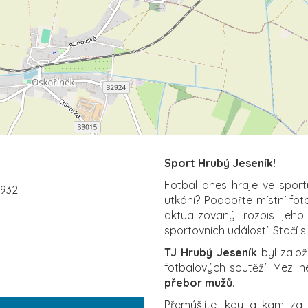
Sport Hrubý Jeseník!
Fotbal dnes hraje ve sport
8932
utkání? Podpořte místní fo
aktualizovaný rozpis jeho
sportovních událostí. Stačí s
TJ Hrubý Jeseník
byl založ
fotbalových soutěží. Mezi n
přebor mužů
.
Přemýšlíte, kdy a kam z