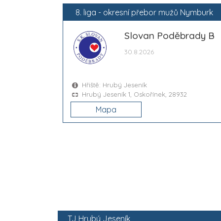
8. liga - okresní přebor mužů Nymburk
Slovan Poděbrady B
30.8.2026
Hřiště: Hrubý Jeseník
Hrubý Jeseník 1, Oskořínek, 28932
Mapa
TJ Hrubý Jeseník