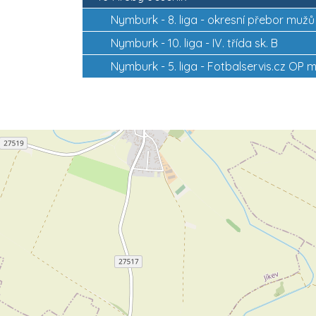
Nymburk -
8. liga - okresní přebor mu
Nymburk -
10. liga - IV. třída sk. B
Nymburk -
5. liga - Fotbalservis.cz OP m