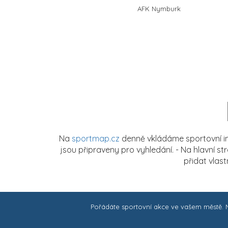
AFK Nymburk
Na
sportmap.cz
denně vkládáme sportovní in
jsou připraveny pro vyhledání. - Na hlavní s
přidat vlas
Pořádáte sportovní akce ve vašem městě.