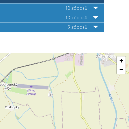
10 zápasů
10 zápasů
9 zápasů
+
−