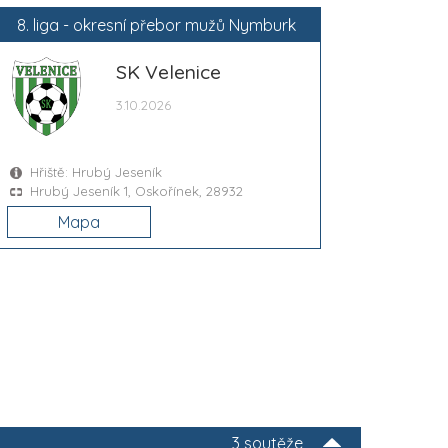
8. liga - okresní přebor mužů Nymburk
SK Velenice
3.10.2026
Hřiště: Hrubý Jeseník
Hrubý Jeseník 1, Oskořínek, 28932
Mapa
3 soutěže