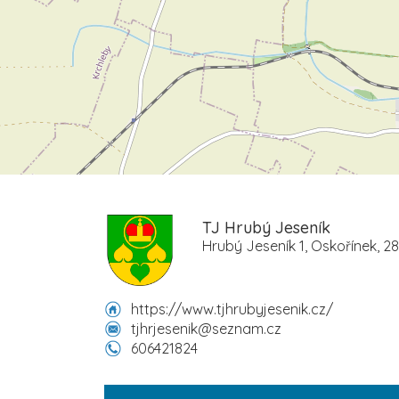
TJ Hrubý Jeseník
Hrubý Jeseník 1, Oskořínek, 2
https://www.tjhrubyjesenik.cz/
tjhrjesenik@seznam.cz
606421824