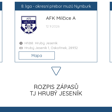
8. liga - okresní přebor mužů Nymburk
AFK Milčice A
12.9.2026
Hřiště: Hrubý Jeseník
Hrubý Jeseník 1, Oskořínek, 28932
Mapa
ROZPIS ZÁPASŮ
TJ HRUBÝ JESENÍK