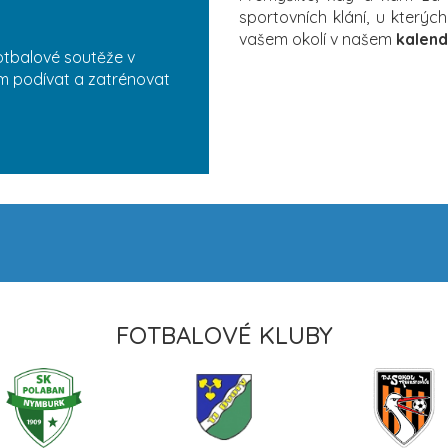
sportovních klání, u který
vašem okolí v našem
kalend
otbalové soutěže v
ám podívat a zatrénovat
FOTBALOVÉ KLUBY