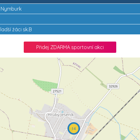
žů Nymburk
ladší žáci sk.B
Přidej ZDARMA sportovní akci
14