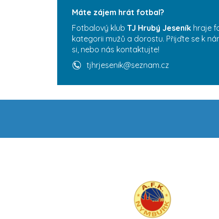
Máte zájem hrát fotbal?
Fotbalový klub
TJ Hrubý Jeseník
hraje f
kategorii mužů a dorostu. Přijďte se k n
si, nebo nás kontaktujte!
tjhrjesenik@seznam.cz