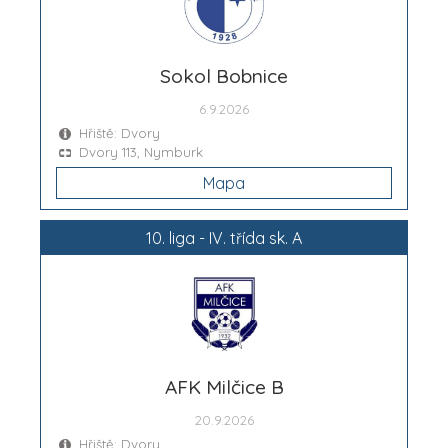
Sokol Bobnice
6.9.2026
Hřiště: Dvory
Dvory 113, Nymburk
Mapa
10. liga - IV. třída sk. A
AFK Milčice B
20.9.2026
Hřiště: Dvory