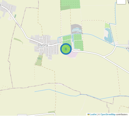
6
Leaflet
|
©
OpenStreetMap
contributors