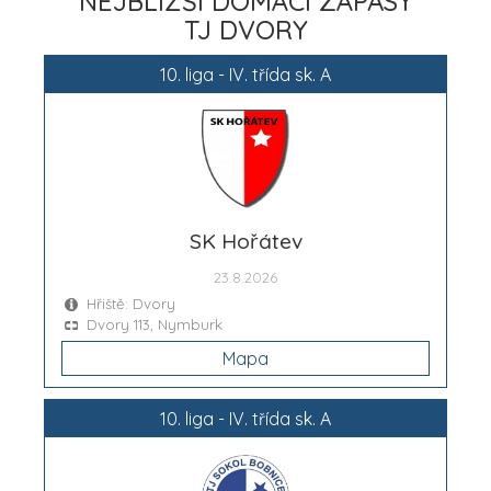
NEJBLIŽŠÍ DOMÁCÍ ZÁPASY
TJ DVORY
10. liga - IV. třída sk. A
SK Hořátev
23.8.2026
Hřiště: Dvory
Dvory 113, Nymburk
Mapa
10. liga - IV. třída sk. A