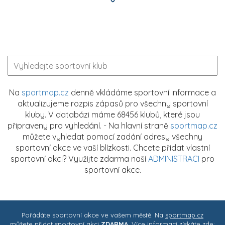
Na
sportmap.cz
denně vkládáme sportovní informace a
aktualizujeme rozpis zápasů pro všechny sportovní
kluby. V databázi máme 68456 klubů, které jsou
připraveny pro vyhledání. - Na hlavní straně
sportmap.cz
můžete vyhledat pomocí zadání adresy všechny
sportovní akce ve vaší blízkosti. Chcete přidat vlastní
sportovní akci? Využijte zdarma naší
ADMINISTRACI
pro
sportovní akce.
Pořádáte sportovní akce ve vašem městě. Na
sportmap.cz
můžete přidat sportovní akci
ZDARMA
. Více informací získáte zde: