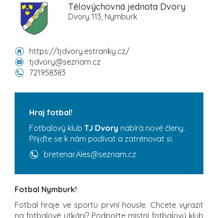
Tělovýchovná jednota Dvory
Dvory 113, Nymburk
https://tjdvory.estranky.cz/
tjdvory@seznam.cz
721958383
Hraj fotbal!
Fotbalový klub
TJ Dvory
nabírá nové členy.
Přijďte se k nám podívat a zatrénovat si.
bretenar.Ales@seznam.cz
Fotbal Nymburk!
Fotbal hraje ve sportu první housle. Chcete vyrazit
na fotbalové utkání? Podpořte místní fotbalový klub