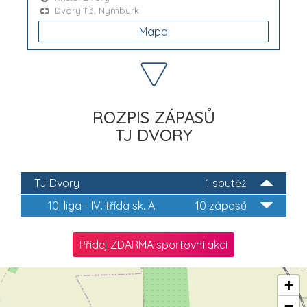
Dvory 113, Nymburk
Mapa
ROZPIS ZÁPASŮ
TJ DVORY
TJ Dvory
1 soutěž
10. liga - IV. třída sk. A
10 zápasů
Přidej ZDARMA sportovní akci
+
−