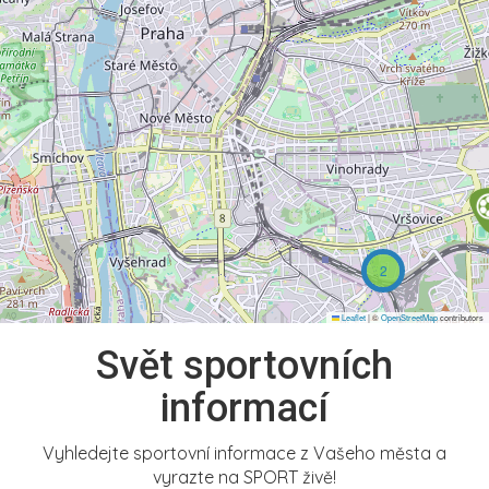
2
Leaflet
|
©
OpenStreetMap
contributors
Svět sportovních
informací
Vyhledejte sportovní informace z Vašeho města a
vyrazte na SPORT živě!