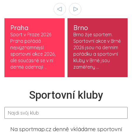
Praha
Brno
Sport v Praze 2026
Brno žije sportem.
Praha pořádá
Sportovní akce v Brně
nejvýznamnější
2026 jsou na denním
sportovní akce 2026,
pořádku a sportovní
ale současně se v ní
kluby v Brně jsou
denně odehrají ...
zaměřeny ...
Sportovní kluby
Na sportmap.cz denně vkládáme sportovní