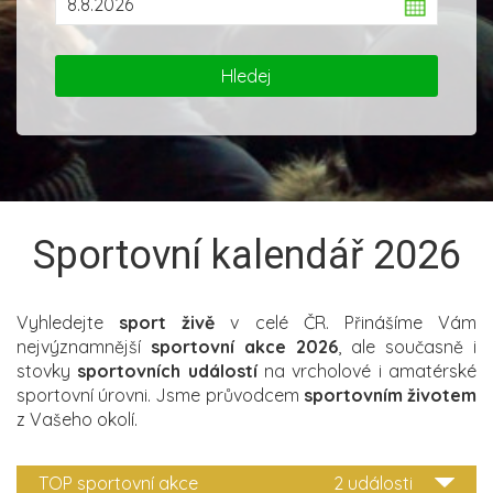
Sportovní kalendář 2026
Vyhledejte
sport živě
v celé ČR. Přinášíme Vám
nejvýznamnější
sportovní akce 2026
, ale současně i
stovky
sportovních událostí
na vrcholové i amatérské
sportovní úrovni. Jsme průvodcem
sportovním životem
z Vašeho okolí.
TOP sportovní akce
2 události