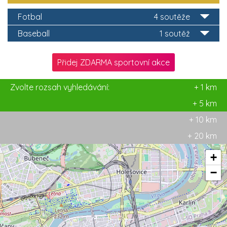
Fotbal
4 soutěže
Baseball
1 soutěž
Přidej ZDARMA sportovní akce
Zvolte rozsah vyhledávání:
+ 1 km
+ 5 km
+ 10 km
+ 20 km
+
−