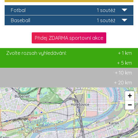
Fotbal
1 soutěž
Baseball
1 soutěž
Přidej ZDARMA sportovní akce
Zvolte rozsah vyhledávání:
+ 1 km
+ 5 km
+ 10 km
+ 20 km
+
−