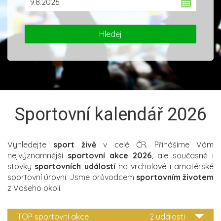
Sportovní kalendář 2026
Vyhledejte
sport živě
v celé ČR. Přinášíme Vám
nejvýznamnější
sportovní akce 2026
, ale současně i
stovky
sportovních událostí
na vrcholové i amatérské
sportovní úrovni. Jsme průvodcem
sportovním životem
z Vašeho okolí.
TOP sportovní akce
2 události