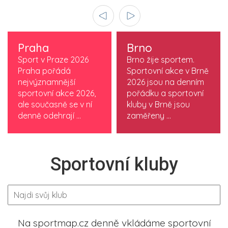
Praha
Brno
Sport v Praze 2026
Brno žije sportem.
Praha pořádá
Sportovní akce v Brně
nejvýznamnější
2026 jsou na denním
sportovní akce 2026,
pořádku a sportovní
ale současně se v ní
kluby v Brně jsou
denně odehrají ...
zaměřeny ...
Sportovní kluby
Na sportmap.cz denně vkládáme sportovní