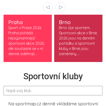
Praha
Brno
Sport v Praze 2026
Brno žije sportem.
Praha pořádá
Sportovní akce v Brně
nejvýznamnější
2026 jsou na denním
sportovní akce 2026,
pořádku a sportovní
ale současně se v ní
kluby v Brně jsou
denně odehrají ...
zaměřeny ...
Sportovní kluby
Na sportmap.cz denně vkládáme sportovní