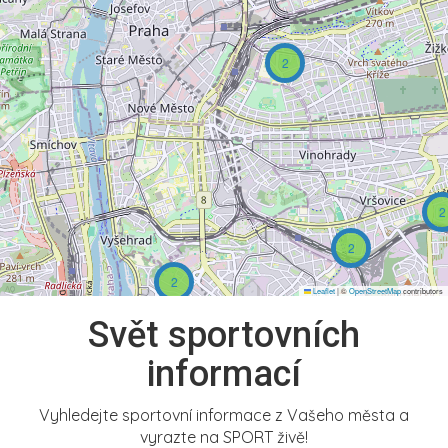
2
2
2
2
Leaflet
|
©
OpenStreetMap
contributors
Svět sportovních
informací
Vyhledejte sportovní informace z Vašeho města a
vyrazte na SPORT živě!