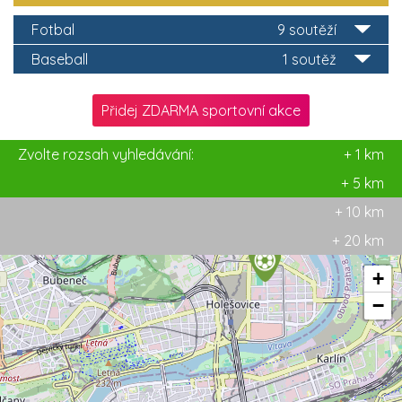
Fotbal
9 soutěží
Baseball
1 soutěž
Přidej ZDARMA sportovní akce
Zvolte rozsah vyhledávání:
+ 1 km
+ 5 km
+ 10 km
+ 20 km
+
−