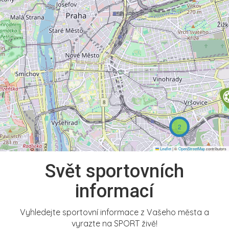
2
Leaflet
|
©
OpenStreetMap
contributors
Svět sportovních
informací
Vyhledejte sportovní informace z Vašeho města a
vyrazte na SPORT živě!