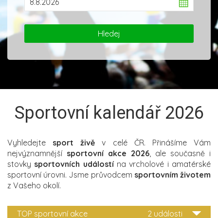
Sportovní kalendář 2026
Vyhledejte
sport živě
v celé ČR. Přinášíme Vám
nejvýznamnější
sportovní akce 2026
, ale současně i
stovky
sportovních událostí
na vrcholové i amatérské
sportovní úrovni. Jsme průvodcem
sportovním životem
z Vašeho okolí.
TOP sportovní akce
2 události