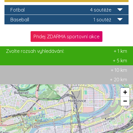
Fotbal
4 soutěže
Baseball
1 soutěž
Přidej ZDARMA sportovní akce
Zvolte rozsah vyhledávání:
+ 1 km
+ 5 km
+ 10 km
+ 20 km
+
−