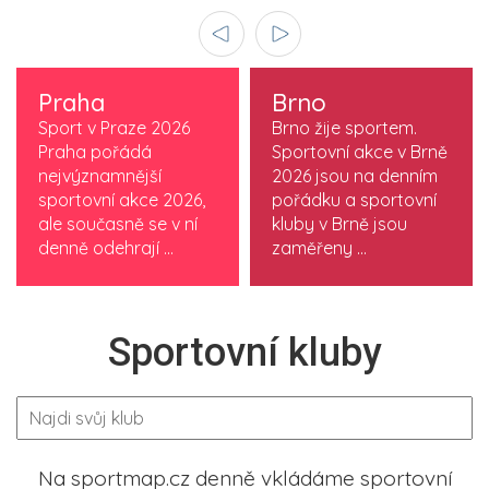
Praha
Brno
Sport v Praze 2026
Brno žije sportem.
Praha pořádá
Sportovní akce v Brně
nejvýznamnější
2026 jsou na denním
sportovní akce 2026,
pořádku a sportovní
ale současně se v ní
kluby v Brně jsou
denně odehrají ...
zaměřeny ...
Sportovní kluby
Na sportmap.cz denně vkládáme sportovní