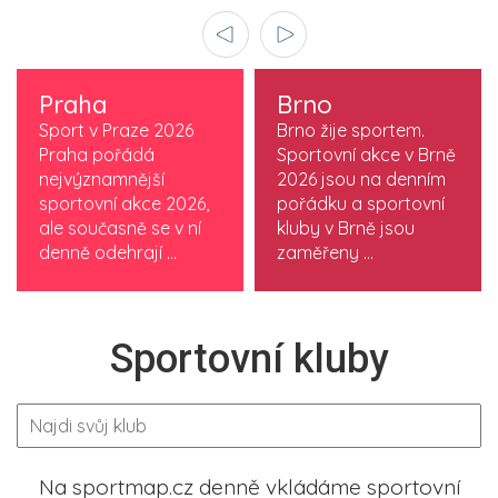
Praha
Brno
Sport v Praze 2026
Brno žije sportem.
Praha pořádá
Sportovní akce v Brně
nejvýznamnější
2026 jsou na denním
sportovní akce 2026,
pořádku a sportovní
ale současně se v ní
kluby v Brně jsou
denně odehrají ...
zaměřeny ...
Sportovní kluby
Na sportmap.cz denně vkládáme sportovní