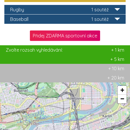
Rugby
1 soutěž
Baseball
1 soutěž
Přidej ZDARMA sportovní akce
Zvolte rozsah vyhledávání:
+ 1 km
+ 5 km
+ 10 km
+ 20 km
+
−