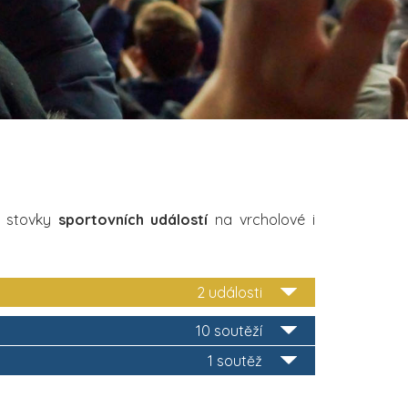
i stovky
sportovních událostí
na vrcholové i
2 události
10 soutěží
1 soutěž