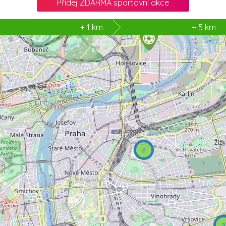
Přidej ZDARMA sportovní akce
2
+ 1 km
+ 5 km
2
3