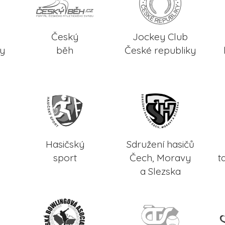
Český
Jockey Club
ky
běh
České republiky
Hasičský
Sdružení hasičů
sport
Čech, Moravy
t
a Slezska