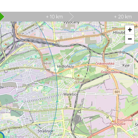
+ 10 km
+ 20 km
+
−