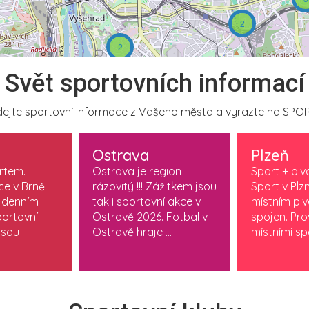
2
2
Svět sportovních informací
ejte sportovní informace z Vašeho města a vyrazte na SPOR
Ostrava
Plzeň
ortem.
Ostrava je region
Sport + piv
ce v Brně
rázovitý !!! Zážitkem jsou
Sport v Plzn
 denním
tak i sportovní akce v
místním pi
ortovní
Ostravě 2026. Fotbal v
spojen. Pr
jsou
Ostravě hraje ...
místními spo