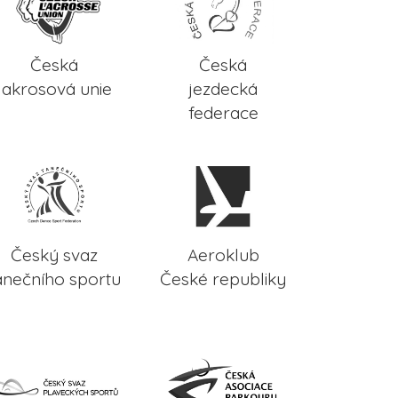
Česká
Česká
lakrosová unie
jezdecká
federace
Český svaz
Aeroklub
anečního sportu
České republiky