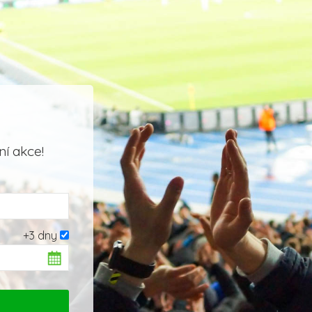
í akce!
+3 dny