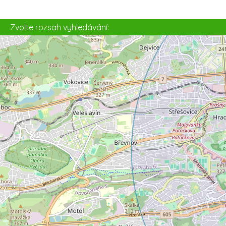
5
Zvolte rozsah vyhledávání: