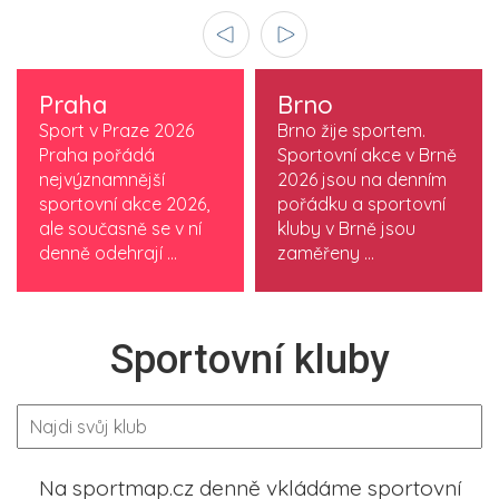
Praha
Brno
Sport v Praze 2026
Brno žije sportem.
Praha pořádá
Sportovní akce v Brně
nejvýznamnější
2026 jsou na denním
sportovní akce 2026,
pořádku a sportovní
ale současně se v ní
kluby v Brně jsou
denně odehrají ...
zaměřeny ...
Sportovní kluby
Na sportmap.cz denně vkládáme sportovní