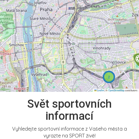
2
Leaflet
|
©
OpenStreetMap
contributors
Svět sportovních
informací
Vyhledejte sportovní informace z Vašeho města a
vyrazte na SPORT živě!