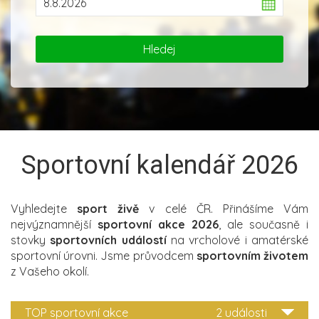
Sportovní kalendář 2026
Vyhledejte
sport živě
v celé ČR. Přinášíme Vám
nejvýznamnější
sportovní akce 2026
, ale současně i
stovky
sportovních událostí
na vrcholové i amatérské
sportovní úrovni. Jsme průvodcem
sportovním životem
z Vašeho okolí.
TOP sportovní akce
2 události