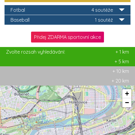
Fotbal
4 soutěže
Baseball
1 soutěž
Přidej ZDARMA sportovní akce
Zvolte rozsah vyhledávání:
+ 1 km
+ 5 km
+ 10 km
+ 20 km
+
−