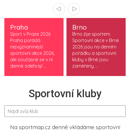
Praha
Brno
Sport v Praze 2026
Brno žije sportem.
Praha pořádá
Sportovní akce v Brně
nejvýznamnější
2026 jsou na denním
sportovní akce 2026,
pořádku a sportovní
ale současně se v ní
kluby v Brně jsou
denně odehrají ...
zaměřeny ...
Sportovní kluby
Na sportmap.cz denně vkládáme sportovní