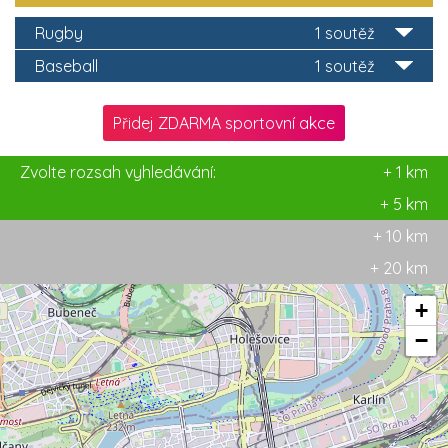
Rugby
1 soutěž
Baseball
1 soutěž
Přidej ZDARMA sportovní akce
Zvolte rozsah vyhledávání:
+ 1 km
+ 5 km
+ 10 km
+ 20 km
+
−