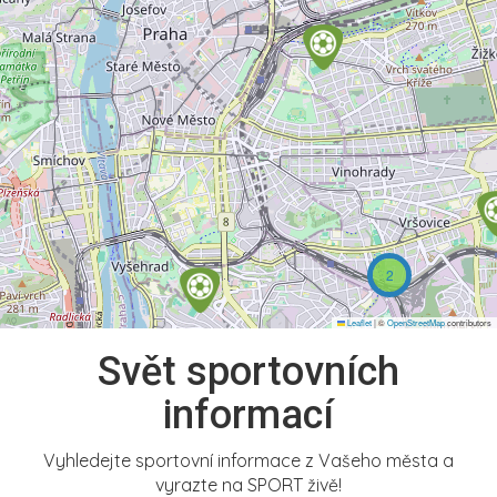
2
Leaflet
|
©
OpenStreetMap
contributors
Svět sportovních
informací
Vyhledejte sportovní informace z Vašeho města a
vyrazte na SPORT živě!