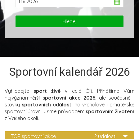
Sportovní kalendář 2026
Vyhledejte
sport živě
v celé ČR. Přinášíme Vám
nejvýznamnější
sportovní akce 2026
, ale současně i
stovky
sportovních událostí
na vrcholové i amatérské
sportovní úrovni. Jsme průvodcem
sportovním životem
z Vašeho okolí.
TOP sportovní akce
2 události