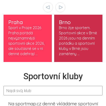
Praha
Brno
Sport v Praze 2026
Brno žije sportem.
Praha pořádá
Sportovní akce v Brně
nejvýznamnější
2026 jsou na denním
sportovní akce 2026,
pořádku a sportovní
ale současně se v ní
kluby v Brně jsou
denně odehrají ...
zaměřeny ...
Sportovní kluby
Na sportmap.cz denně vkládáme sportovní