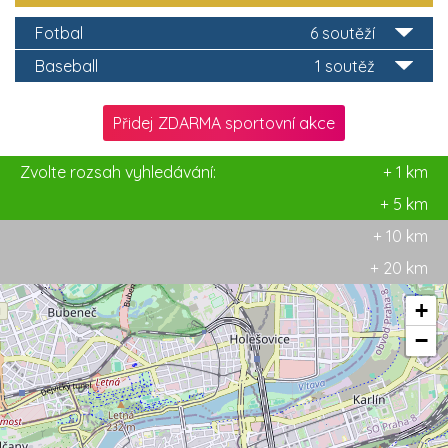
Fotbal
6 soutěží
Baseball
1 soutěž
Přidej ZDARMA sportovní akce
Zvolte rozsah vyhledávání:
+ 1 km
+ 5 km
+ 10 km
+ 20 km
+
−