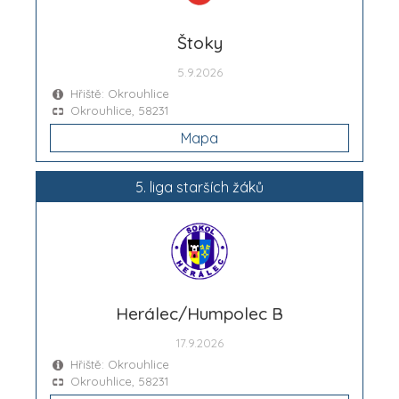
Štoky
5.9.2026
Hřiště: Okrouhlice
Okrouhlice, 58231
Mapa
5. liga starších žáků
Herálec/Humpolec B
17.9.2026
Hřiště: Okrouhlice
Okrouhlice, 58231