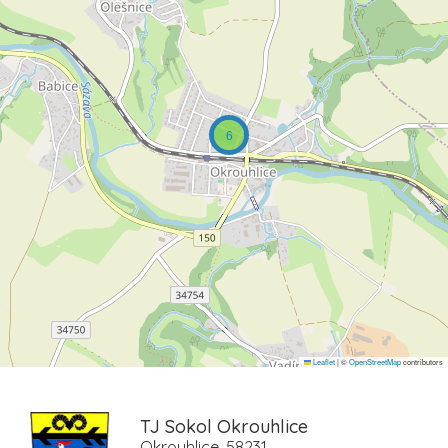
6
Leaflet
|
©
OpenStreetMap
contributors
TJ Sokol Okrouhlice
Okrouhlice, 58231