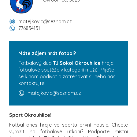
matejkovic@seznam.cz
776854151
Máte zájem hrát fotbal?
Fotbalový klub
TJ Sokol Okrouhlice
hraje
fotbalové soutěže v kategorii mužů. Přijďte
se k nám podívat a zatrénovat si, nebo nás
kontaktujte!
matejkovic@seznam.cz
Sport Okrouhlice!
Fotbal dnes hraje ve sportu první housle. Chcete
vyrazit na fotbalové utkání? Podpořte místní