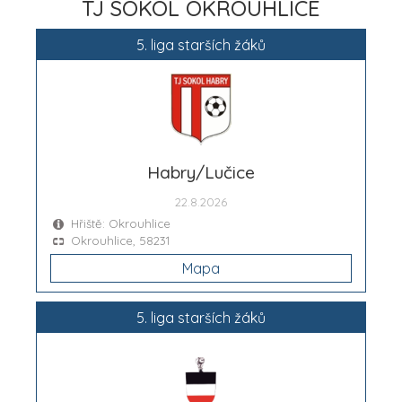
TJ SOKOL OKROUHLICE
5. liga starších žáků
Habry/Lučice
22.8.2026
Hřiště: Okrouhlice
Okrouhlice, 58231
Mapa
5. liga starších žáků