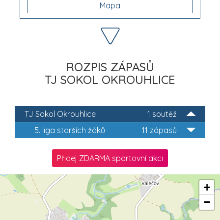
Mapa
ROZPIS ZÁPASŮ
TJ SOKOL OKROUHLICE
TJ Sokol Okrouhlice
1 soutěž
5. liga starších žáků
11 zápasů
Přidej ZDARMA sportovní akci
+
−