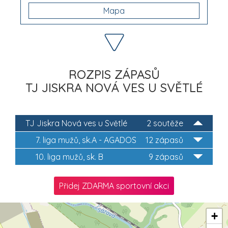
Mapa
ROZPIS ZÁPASŮ
TJ JISKRA NOVÁ VES U SVĚTLÉ
TJ Jiskra Nová ves u Světlé
2 soutěže
7. liga mužů, sk.A - AGADOS
12 zápasů
10. liga mužů, sk. B
9 zápasů
Přidej ZDARMA sportovní akci
+