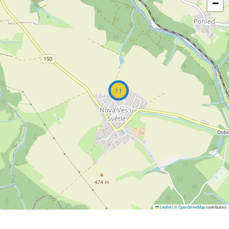
−
11
Leaflet
|
©
OpenStreetMap
contributors