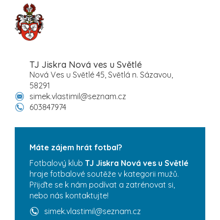
TJ Jiskra Nová ves u Světlé
Nová Ves u Světlé 45, Světlá n. Sázavou,
58291
simek.vlastimil@seznam.cz
603847974
Máte zájem hrát fotbal?
Fotbalový klub
TJ Jiskra Nová ves u Světlé
hraje fotbalové soutěže v kategorii mužů.
Přijďte se k nám podívat a zatrénovat si,
nebo nás kontaktujte!
simek.vlastimil@seznam.cz