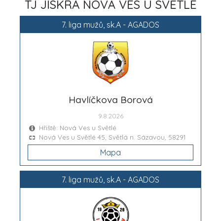
TJ JISKRA NOVÁ VES U SVĚTLÉ
7. liga mužů, sk.A - AGADOS
Havlíčkova Borová
9.8.2026
Hřiště: Nová Ves u Světlé
Nová Ves u Světlé 45, Světlá n. Sázavou, 58291
Mapa
7. liga mužů, sk.A - AGADOS