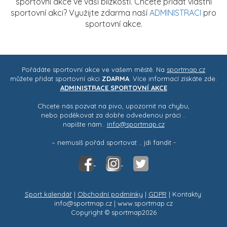
sportovní akce ve vaší blízkosti. Chcete přidat vlastní
sportovní akci? Využijte zdarma naší
ADMINISTRACI
pro
sportovní akce.
Pořádáte sportovní akce ve vašem městě. Na
sportmap.cz
můžete přidat sportovní akci
ZDARMA
. Více informací získáte zde:
ADMINISTRACE SPORTOVNÍ AKCE
Chcete nás pozvat na pivo, upozornit na chybu,
nebo poděkovat za dobře odvedenou práci ..
napište nám..
info@sportmap.cz
– nemusíš pořád sportovat .. jdi fandit -
Sport kalendář
|
Obchodní podmínky
|
GDPR
| Kontakty:
info@sportmap.cz | www.sportmap.cz
Copyright © sportmap2026